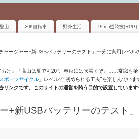
登山
20K自転車
野外生活
15min盤競技(RPG)
ーチャージャー+新USBバッテリーのテスト」十分に実用レベル
おけ』『高山は夏でも20°、春秋には吹雪くぞ』……常識を拾
のスポーツサイクル
」レベルで"初められる工夫"を楽しんでいま
は広告リンクです。このサイトの運営を賄う目的で設置しています
ー+新USBバッテリーのテスト