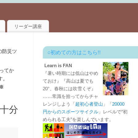
リーダー講座
の防災ツ
○初めての方はこちら!!
Learn is FAN
ってか
『暑い時期には低山はやめ
す。
ておけ』『高山は夏でも
※
20°、春秋には吹雪くぞ』
……常識を拾ってからチャ
レンジしよう「
超初心者登山
」「
20000
」十分
円からのスポーツサイクル
」レベルで”初
められる工夫”を楽しんでいます。