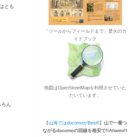
はとも
「ツールからフィールドまで」焚火のガ
イドブック
地図はOpenStreetMapを利用させていた
だいています。
ちろん
【
山海ではdocomoがBest!!
】
山で一番つ
ながるdocomoの回線を格安で!!Ahamo!!