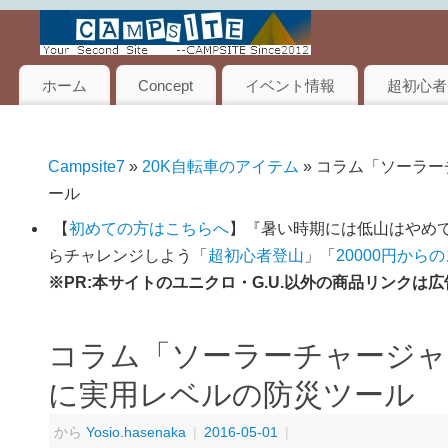
ホーム
Concept
イベント情報
超初心者
Campsite7
»
20K自転車のアイテム
» コラム「ソーラ
ール
【
初めての方はこちらへ
】『暑い時期には低山はやめて
らチャレンジしよう「
超初心者登山
」「
20000円から
※PR:本サイトのユニクロ・G.U.以外の商品リンク
コラム「ソーラーチャージャ
に実用レベルの防災ツール
から
Yosio.hasenaka
|
2016-05-01
|