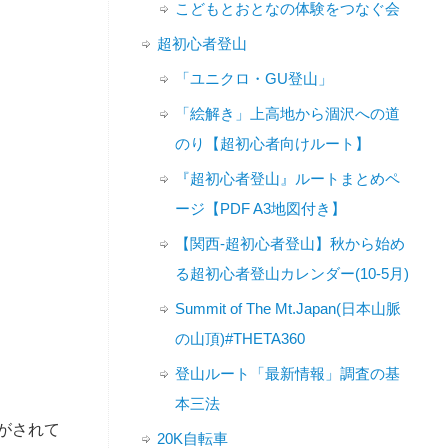
こどもとおとなの体験をつなぐ会
超初心者登山
「ユニクロ・GU登山」
「絵解き」上高地から涸沢への道
のり【超初心者向けルート】
『超初心者登山』ルートまとめペ
ージ【PDF A3地図付き】
【関西-超初心者登山】秋から始め
る超初心者登山カレンダー(10-5月)
Summit of The Mt.Japan(日本山脈
の山頂)#THETA360
登山ルート「最新情報」調査の基
本三法
がされて
20K自転車