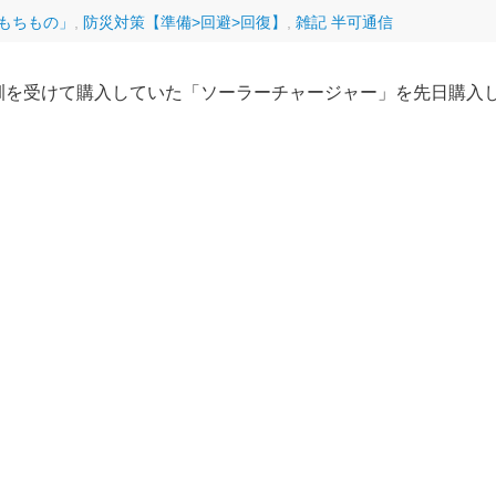
もちもの」
,
防災対策【準備>回避>回復】
,
雑記 半可通信
訓を受けて購入していた「ソーラーチャージャー」を先日購入
。