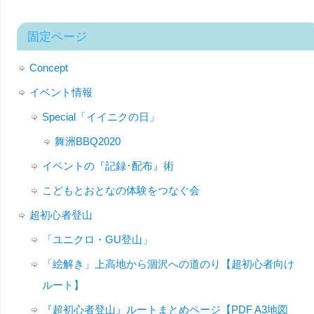
固定ページ
Concept
イベント情報
Special「イイニクの日」
舞洲BBQ2020
イベントの『記録･配布』術
こどもとおとなの体験をつなぐ会
超初心者登山
「ユニクロ・GU登山」
「絵解き」上高地から涸沢への道のり【超初心者向け
ルート】
『超初心者登山』ルートまとめページ【PDF A3地図