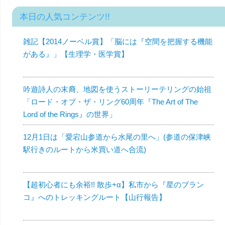
本日の人気コンテンツ!!
雑記【2014ノーベル賞】「脳には『空間を把握する機能
がある』」【生理学・医学賞】
吟遊詩人の末裔、地図を使うストーリーテリングの始祖
「ロード・オブ・ザ・リング60周年『The Art of The
Lord of the Rings』の世界」
12月1日は「愛宕山参道から水尾の里へ」(参道の保津峡
駅行きのルートから米買い道へ合流)
【超初心者にも余裕!! 散歩+α】私市から『星のブラン
コ』へのトレッキングルート【山行報告】