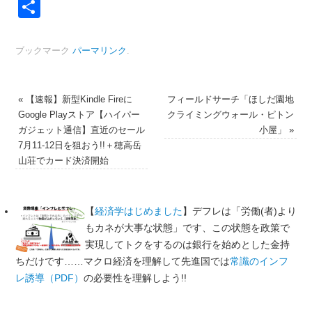
Link
共
有
ブックマーク
パーマリンク
.
«
【速報】新型Kindle Fireに
フィールドサーチ「ほしだ園地
Google Playストア【ハイパー
クライミングウォール・ピトン
ガジェット通信】直近のセール
小屋」
»
7月11‐12日を狙おう!!＋穂高岳
山荘でカード決済開始
【
経済学はじめました
】デフレは「労働(者)より
もカネが大事な状態」です、この状態を政策で
実現してトクをするのは銀行を始めとした金持
ちだけです……マクロ経済を理解して先進国では
常識のインフ
レ誘導（PDF）
の必要性を理解しよう!!