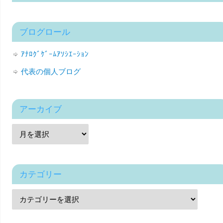
ブログロール
ｱﾅﾛｸﾞｹﾞｰﾑｱｿｼｴｰｼｮﾝ
代表の個人ブログ
アーカイブ
カテゴリー