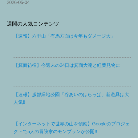
2026-05-04
週間の人気コンテンツ
【速報】六甲山「有馬方面は今年もダメージ大」
【箕面彷徨】今週末の24日は箕面大滝と紅葉見物に
【速報】服部緑地公園「谷あいのはらっぱ」新遊具は大
人気!!
【インターネットで世界の山を偵察】Googleのプロジェ
クトで5人の冒険家のモンブランが公開!!