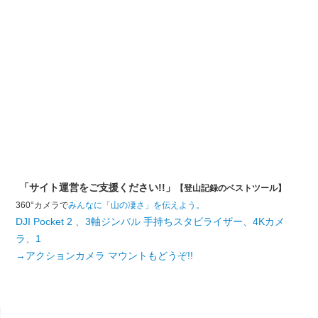
「サイト運営をご支援ください!!」
【登山記録のベストツール】
360°カメラで
みんなに「山の凄さ」を伝えよう。
DJI Pocket 2 、3軸ジンバル 手持ちスタビライザー、4Kカメ
ラ、1
→アクションカメラ マウントもどうぞ!!