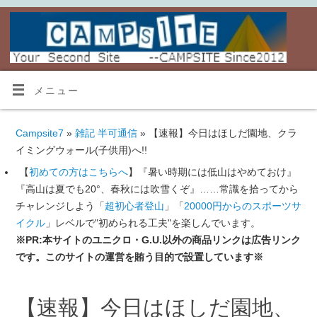
メニュー
Campsite7
»
雑記 半可通信
» 【速報】今日はほしだ園地、クラ
イミングウォール(子供用)へ!!
【
初めての方はこちらへ
】『暑い時期には低山はやめておけ』
『高山は夏でも20°、春秋には吹雪くぞ』……常識を拾ってから
チャレンジしよう「
超初心者登山
」「
20000円からのスポーツサ
イクル
」レベルで"初められる工夫"を楽しんでいます。
※PR:本サイトのユニクロ・G.U.以外の商品リンクは広告リンク
です。このサイトの運営を賄う目的で設置しています※
【速報】今日はほしだ園地、