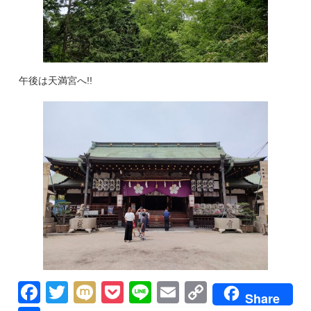
午後は天満宮へ!!
Facebook
Twitter
Mixi
Pocket
Line
Email
Copy
Share