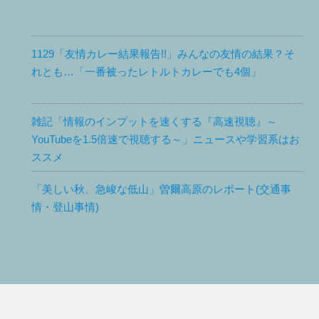
1129「友情カレー結果報告!!」みんなの友情の結果？そ
れとも…「一番被ったレトルトカレーでも4個」
雑記「情報のインプットを速くする『高速視聴』～
YouTubeを1.5倍速で視聴する～」ニュースや学習系はお
ススメ
「美しい秋、急峻な低山」曽爾高原のレポート(交通事
情・登山事情)