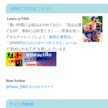
○初めての方はこちら!!
Learn is FAN
『暑い時期には低山はやめておけ』『高山は夏
でも20°、春秋には吹雪くぞ』……常識を拾っ
てからチャレンジしよう「
超初心者登山
」
「
20000円からのスポーツサイクル
」レベル
で”初められる工夫”を楽しんでいます。
Now Action
@Yosio_DMZ からのツイート
サイト内検索