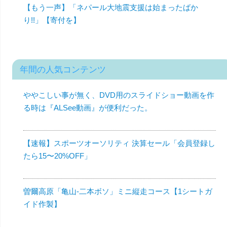
【もう一声】「ネパール大地震支援は始まったばか
り!!」【寄付を】
年間の人気コンテンツ
ややこしい事が無く、DVD用のスライドショー動画を作
る時は『ALSee動画』が便利だった。
【速報】スポーツオーソリティ 決算セール「会員登録し
たら15〜20%OFF」
曽爾高原「亀山-二本ボソ」ミニ縦走コース【1シートガ
イド作製】