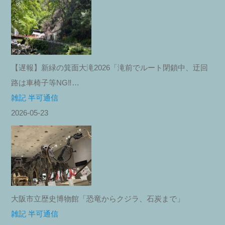
【遅報】新緑の箕面大滝2026「滝前でルート閉鎖中、迂回
路は車椅子等NG‼︎…
雑記 半可通信
2026-05-23
大阪市立歴史博物館「恐竜からクジラ、石炭まで」
雑記 半可通信