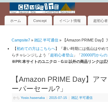
ホーム
Concept
イベント情報
超初心者
Campsite7
»
雑記 半可通信
» 【Amazon PRIME
【
初めての方はこちらへ
】『暑い時期には低山はやめて
らチャレンジしよう「
超初心者登山
」「
20000円から
※PR:本サイトのユニクロ・G.U.以外の商品リンク
【Amazon PRIME Da
ーパーセール?」
から
Yosio.hasenaka
|
2015-07-15
|
雑記 半可通信