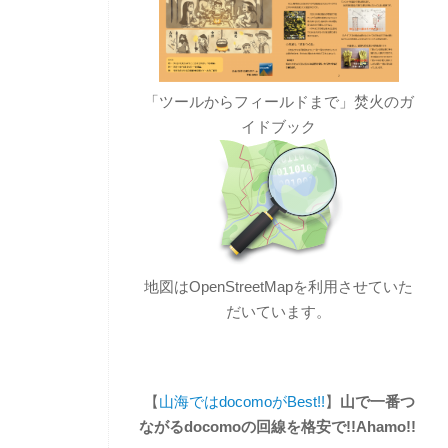
「ツールからフィールドまで」焚火のガ
イドブック
地図はOpenStreetMapを利用させていた
だいています。
【
山海ではdocomoがBest!!
】
山で一番つ
ながるdocomoの回線を格安で!!Ahamo!!