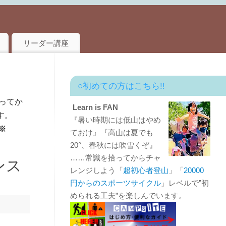
リーダー講座
○初めての方はこちら!!
ってか
Learn is FAN
す。
『暑い時期には低山はやめ
※
ておけ』『高山は夏でも
20°、春秋には吹雪くぞ』
……常識を拾ってからチャ
ンス
レンジしよう「
超初心者登山
」「
20000
円からのスポーツサイクル
」レベルで”初
められる工夫”を楽しんでいます。