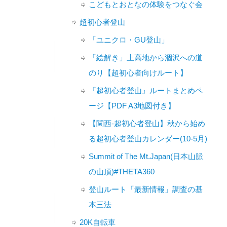
こどもとおとなの体験をつなぐ会
超初心者登山
「ユニクロ・GU登山」
「絵解き」上高地から涸沢への道
のり【超初心者向けルート】
『超初心者登山』ルートまとめペ
ージ【PDF A3地図付き】
【関西-超初心者登山】秋から始め
る超初心者登山カレンダー(10-5月)
Summit of The Mt.Japan(日本山脈
の山頂)#THETA360
登山ルート「最新情報」調査の基
本三法
20K自転車