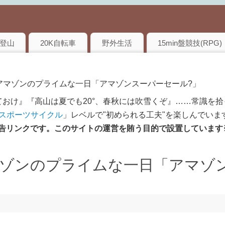
登山
20K自転車
野外生活
15min盤競技(RPG)
 Day】アマゾンのプライムな一日「アマゾンスーパーセール?」
おけ』『高山は夏でも20°、春秋には吹雪くぞ』……常識を拾
のスポーツサイクル
」レベルで"初められる工夫"を楽しんでいま
は広告リンクです。このサイトの運営を賄う目的で設置しています
y】アマゾンのプライムな一日「アマゾ