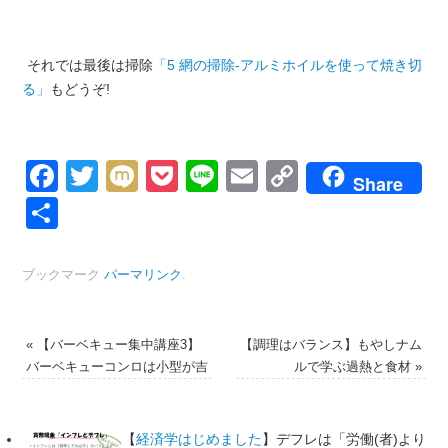
それでは最後は掃除
「5 網の掃除-アルミホイルを使って焼き切
る」
もどうぞ!
Facebook
Twitter
Mixi
Pocket
Line
Email
Copy
Share
Link
共
有
ブックマーク
パーマリンク
.
«
【バーベキュー集中講座3】
【調理はバランス】もやしナム
バーベキューコンロは小型が吉
ルで学ぶ過熱と食材
»
【
経済学はじめました
】デフレは「労働(者)より