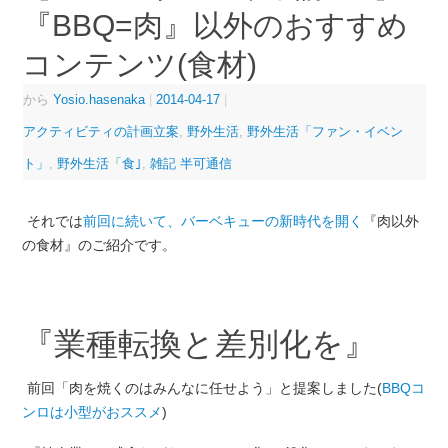
『BBQ=肉』以外のおすすめ
コンテンツ(食材)
から
Yosio.hasenaka
|
2014-04-17
|
アクティビティの計画立案
,
野外生活
,
野外生活「ファン・イベン
ト」
,
野外生活「食｣
,
雑記 半可通信
それでは
前回に続いて、バーベキューの新時代を開く
『肉以外
の食材』のご紹介です。
『業種転換と差別化を』
前回「肉を焼くのはみんなに任せよう」と提案しました(
BBQコ
ンロは小型がおススメ
)