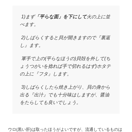
1)まず
「平らな面」を下にして
火の上に並
べます。
2)しばらくすると貝が開きますので『裏返
し』ます。
軍手で上の(平らなほうの)貝殻を外して(ち
ょうつがいを捻れば手で切れるはず)ホタテ
の上に『フタ』します。
3)しばらくしたら焼き上がり、貝の身から
出る『出汁』でも十分味はしますが、醤油
をたらしても良いでしょう。
ウロ(黒い肝)は取ったほうがよいですが、流通しているものは