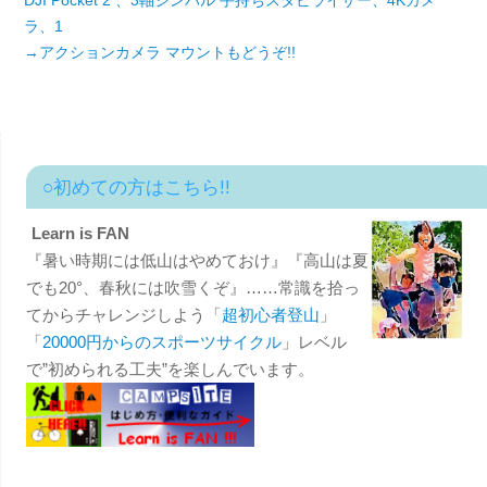
ラ、1
→アクションカメラ マウントもどうぞ!!
○初めての方はこちら!!
Learn is FAN
『暑い時期には低山はやめておけ』『高山は夏
でも20°、春秋には吹雪くぞ』……常識を拾っ
てからチャレンジしよう「
超初心者登山
」
「
20000円からのスポーツサイクル
」レベル
で”初められる工夫”を楽しんでいます。