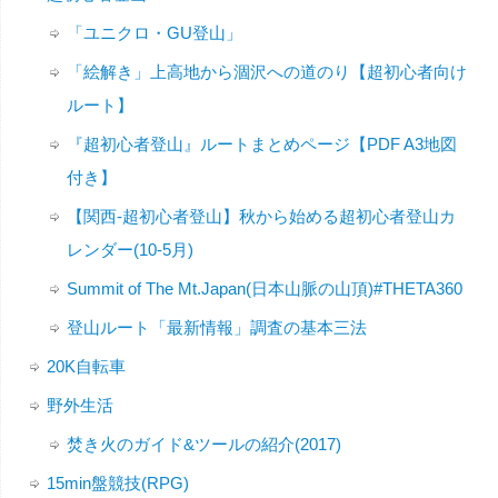
「ユニクロ・GU登山」
「絵解き」上高地から涸沢への道のり【超初心者向け
ルート】
『超初心者登山』ルートまとめページ【PDF A3地図
付き】
【関西-超初心者登山】秋から始める超初心者登山カ
レンダー(10-5月)
Summit of The Mt.Japan(日本山脈の山頂)#THETA360
登山ルート「最新情報」調査の基本三法
20K自転車
野外生活
焚き火のガイド&ツールの紹介(2017)
15min盤競技(RPG)