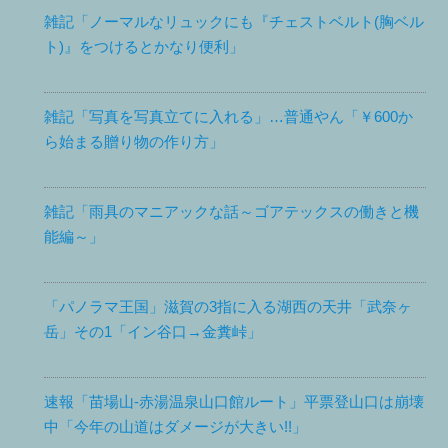
雑記「ノーマルなリュックにも『チェストベルト(胸ベル
ト)』をつけるとかなり便利」
雑記「写真を写真立てに入れる」…普通やん「￥600か
ら始まる贈り物の作り方」
雑記「雨具のマニアックな話～ゴアテックスの働きと機
能編～」
「パノラマ王国」滋賀の3指に入る湖西の天井「武奈ヶ
岳」その1「イン谷口→金糞峠」
速報「苗場山-赤湯温泉山口館ルート」平票登山口は崩壊
中「今年の山道はダメージが大きい!!」