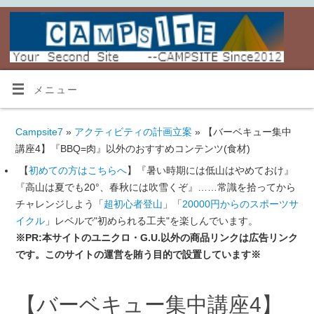
メニュー
Campsite7
»
アクティビティの計画立案
» 【バーベキュー集中
講座4】『BBQ=肉』以外のおすすめコンテンツ(食材)
【
初めての方はこちらへ
】『暑い時期には低山はやめておけ』
『高山は夏でも20°、春秋には吹雪くぞ』……常識を拾ってから
チャレンジしよう「
超初心者登山
」「
20000円からのスポーツサ
イクル
」レベルで"初められる工夫"を楽しんでいます。
※PR:本サイトのユニクロ・G.U.以外の商品リンクは広告リンク
です。このサイトの運営を賄う目的で設置しています※
【バーベキュー集中講座4】