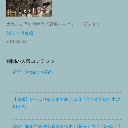
大阪市立歴史博物館「恐竜からクジラ、石炭まで」
雑記 半可通信
2026-05-04
週間の人気コンテンツ
雑記「Antlerでの輪行」
【速報】やっぱり紅葉まであと10日『色づき始めた木曽
駒ヶ岳』
雑記「梅田で秘密の庭園を探す4【阪急百貨店:13F屋上広