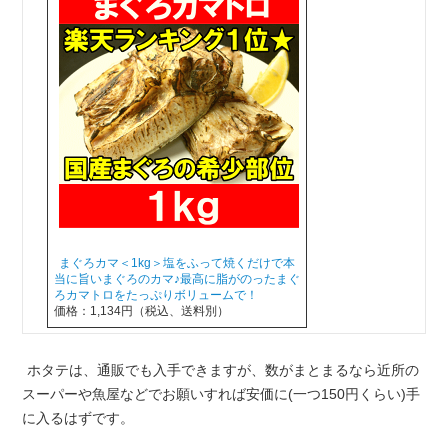
まぐろカマ＜1kg＞塩をふって焼くだけで本
当に旨いまぐろのカマ♪最高に脂がのったまぐ
ろカマトロをたっぷりボリュームで！
価格：1,134円（税込、送料別）
ホタテは、通販でも入手できますが、数がまとまるなら近所の
スーパーや魚屋などでお願いすれば安価に(一つ150円くらい)手
に入るはずです。