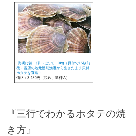
海明け第一弾 ほたて 3kg（貝付で15枚前
後）当店の地元湧別漁港から生きたまま貝付
ホタテを直送！
価格：3,480円（税込、送料込）
『三行でわかるホタテの焼
き方』