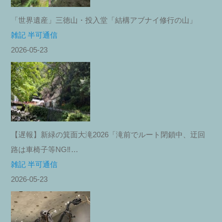
「世界遺産」三徳山・投入堂「結構アブナイ修行の山」
雑記 半可通信
2026-05-23
【遅報】新緑の箕面大滝2026「滝前でルート閉鎖中、迂回
路は車椅子等NG‼︎…
雑記 半可通信
2026-05-23