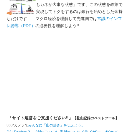
もカネが大事な状態」です、この状態を政策で
実現してトクをするのは銀行を始めとした金持
ちだけです……マクロ経済を理解して先進国では
常識のインフ
レ誘導（PDF）
の必要性を理解しよう!!
「サイト運営をご支援ください!!」
【登山記録のベストツール】
360°カメラで
みんなに「山の凄さ」を伝えよう。
DJI Pocket 2 、3軸ジンバル 手持ちスタビライザー、4Kカメ