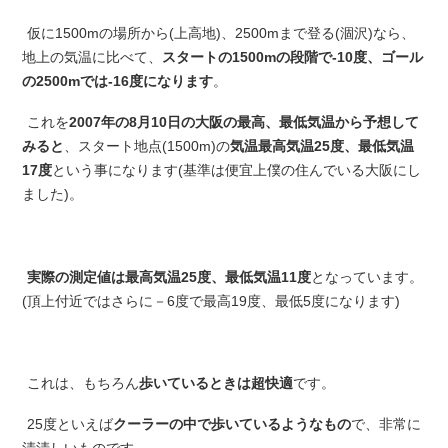
仮に1500mの場所から(上高地)、2500mまで登る(涸沢)なら、
地上の気温に比べて、
スタートの1500mの段階で-10度、ゴール
の2500mでは-16度になります
。
これを
2007年の8月10日の大阪の最高、最低気温から予想して
みると
、スタート地点(1500m)の
気温最高気温25度、最低気温
17度
という事になります(基準は便宜上僕の住んでいる大阪にし
ました)。
実際の測定値は最高気温25度、最低気温11度
となっています。
(頂上付近ではさらに－6度で最高19度、最低5度になります)
これは、もちろん
歩いているときは超快適
です。
25度といえば
クーラーの中で歩いているようなもの
で、非常に