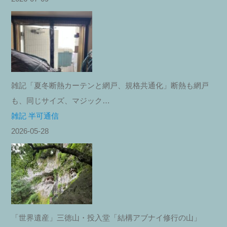
雑記「夏冬断熱カーテンと網戸、規格共通化」断熱も網戸
も、同じサイズ、マジック…
雑記 半可通信
2026-05-28
「世界遺産」三徳山・投入堂「結構アブナイ修行の山」