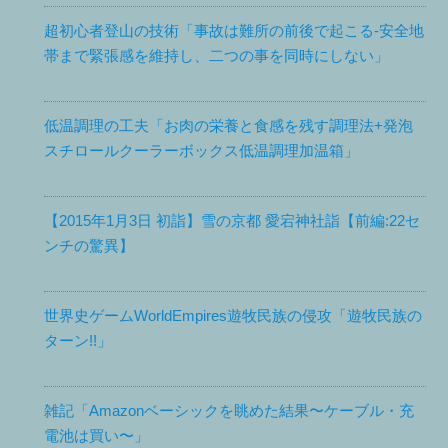
超初心者登山の技術「事故は難所の前後で起こる-安全地
帯まで緊張感を維持し、二つの事を同時にしない」
低温調理の工夫「お肉の栄養と食感を残す調理法+発泡
スチロールクーラーボックス低温調理加温箱」
【2015年1月3日 初詣】雪の京都 愛宕神社詣【前編:22セ
ンチの驚異】
世界史ゲームWorldEmpires遊牧民族の侵攻「遊牧民族の
ターン!!」
雑記「Amazonベーシックを眺めた結果〜ケーブル・充
電池は買い〜」