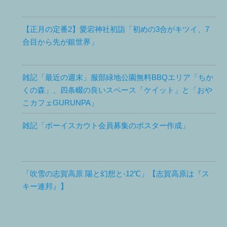
【正月の定番2】愛宕神社初詣「初めの3合がキツイ、7
合目から先が銀世界」
雑記「最近の週末」服部緑地公園無料BBQエリア「ちか
くの森」、四条畷の良いスペース「ケイット」と「おや
こカフェGURUNPA」
雑記「ボーイスカウト会員募集のポスター作成」
「吹雪の志賀高原 陽と幻想と-12℃」【志賀高原は『ス
キー連邦』】