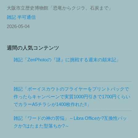
大阪市立歴史博物館「恐竜からクジラ、石炭まで」
雑記 半可通信
2026-05-04
週間の人気コンテンツ
雑記「ZenPhotoの『謎』に挑戦する週末の顛末記」
雑記「ボーイスカウトのフライヤーをプリントパックで
作ったらキャンペーンで実質1000円引きで1700円くらい
でカラーA5チラシが1400枚作れた‼︎」
雑記「ワードの神の苦悩」～Libra Officeか?互換性パッ
クか?はたまた型落ちか?～