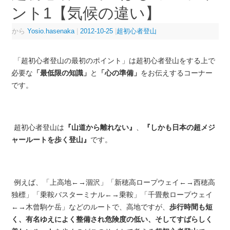
ント1【気候の違い】
から
Yosio.hasenaka
|
2012-10-25
|
超初心者登山
「超初心者登山の最初のポイント」は超初心者登山をする上で
必要な
「最低限の知識」
と
「心の準備」
をお伝えするコーナー
です。
超初心者登山は
『山道から離れない』
、
『しかも日本の超メジ
ャールートを歩く登山』
です。
例えば、「上高地←→涸沢」「新穂高ロープウェイ←→西穂高
独標」「乗鞍バスターミナル←→乗鞍」「千畳敷ロープウェイ
←→木曾駒ケ岳」などのルートで、高地ですが、
歩行時間も短
く、有名ゆえによく整備され危険度の低い、そしてすばらしく