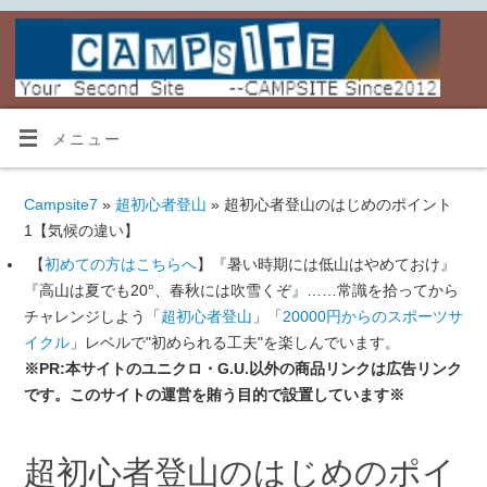
メニュー
Campsite7
»
超初心者登山
» 超初心者登山のはじめのポイント
1【気候の違い】
【
初めての方はこちらへ
】『暑い時期には低山はやめておけ』
『高山は夏でも20°、春秋には吹雪くぞ』……常識を拾ってから
チャレンジしよう「
超初心者登山
」「
20000円からのスポーツサ
イクル
」レベルで"初められる工夫"を楽しんでいます。
※PR:本サイトのユニクロ・G.U.以外の商品リンクは広告リンク
です。このサイトの運営を賄う目的で設置しています※
超初心者登山のはじめのポイ