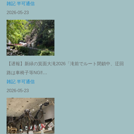
雑記 半可通信
2026-05-23
【遅報】新緑の箕面大滝2026「滝前でルート閉鎖中、迂回
路は車椅子等NG‼︎…
雑記 半可通信
2026-05-23