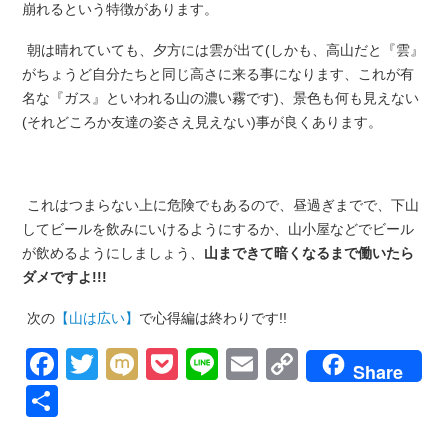
崩れるという特徴があります。
朝は晴れていても、夕方には雲が出て(しかも、高山だと『雲』
がちょうど自分たちと同じ高さに来る事になります、これが有
名な『ガス』といわれる山の濃い霧です)、景色も何も見えない
(それどころか友達の姿さえ見えない)事が良くあります。
これはつまらない上に危険でもあるので、昼過ぎまでで、下山
してビールを飲みにいけるようにするか、山小屋などでビール
が飲めるようにしましょう、
山まできて暗くなるまで働いたら
ダメですよ!!!
次の
【山は広い】
で心得編は終わりです!!
Facebook
Twitter
Mixi
Pocket
Line
Email
Copy
Share
Link
共
有