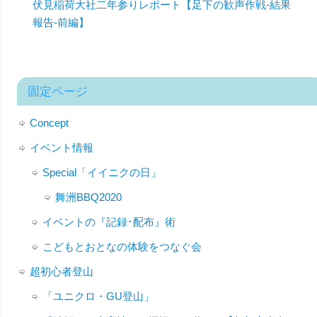
伏見稲荷大社二年参りレポート【足下の歓声作戦-結果
報告-前編】
固定ページ
Concept
イベント情報
Special「イイニクの日」
舞洲BBQ2020
イベントの『記録･配布』術
こどもとおとなの体験をつなぐ会
超初心者登山
「ユニクロ・GU登山」