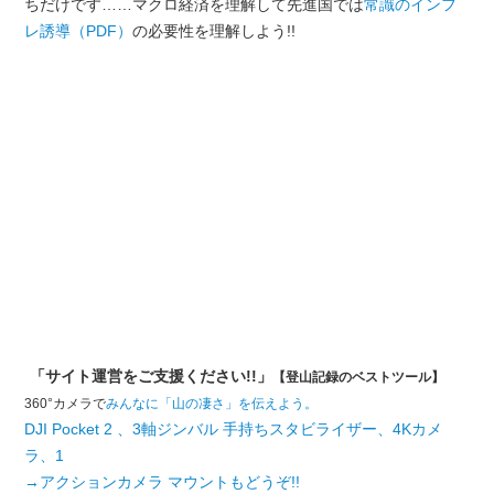
ちだけです……マクロ経済を理解して先進国では
常識のインフ
レ誘導（PDF）
の必要性を理解しよう!!
「サイト運営をご支援ください!!」
【登山記録のベストツール】
360°カメラで
みんなに「山の凄さ」を伝えよう。
DJI Pocket 2 、3軸ジンバル 手持ちスタビライザー、4Kカメ
ラ、1
→アクションカメラ マウントもどうぞ!!