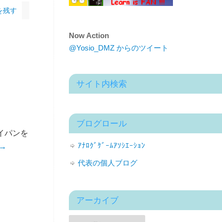
を残す
Now Action
@Yosio_DMZ からのツイート
サイト内検索
ブログロール
イパンを
ｱﾅﾛｸﾞｹﾞｰﾑｱｿｼｴｰｼｮﾝ
→
代表の個人ブログ
アーカイブ