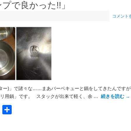
プで良かった!!」
」
コメント
ンター)」で諸々な……まあバーベキューと鍋をしてきたんです
リ用鍋」です。 スタックが出来て軽く、余 …
続きを読む
→
共
有