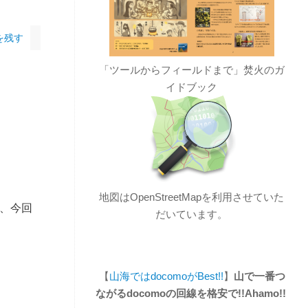
を残す
「ツールからフィールドまで」焚火のガ
イドブック
地図はOpenStreetMapを利用させていた
が、今回
だいています。
【
山海ではdocomoがBest!!
】
山で一番つ
ながるdocomoの回線を格安で!!Ahamo!!