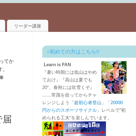
リーダー講座
○初めての方はこちら!!
ってか
Learn is FAN
す。
『暑い時期には低山はやめ
※
ておけ』『高山は夏でも
20°、春秋には吹雪くぞ』
……常識を拾ってからチャ
レンジしよう「
超初心者登山
」「
20000
円からのスポーツサイクル
」レベルで”初
で届
められる工夫”を楽しんでいます。