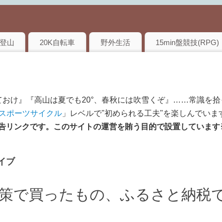
登山
20K自転車
野外生活
15min盤競技(RPG)
おけ』『高山は夏でも20°、春秋には吹雪くぞ』……常識を拾
のスポーツサイクル
」レベルで"初められる工夫"を楽しんでいま
は広告リンクです。このサイトの運営を賄う目的で設置しています
イブ
策で買ったもの、ふるさと納税