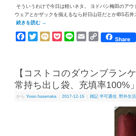
そういうわけで今日は軽いネタ。 ヨドバシ梅田のアウ
ウェアとかザックを揃えるなら好日山荘だとかIBS石井
続きを読む
→
Facebook
Twitter
Mixi
Pocket
Line
Email
Copy
Share
Link
【コストコのダウンブランケッ
常持ち出し袋、充填率100%
から
Yosio.hasenaka
|
2017-12-15
|
雑記 半可通信
,
野外生活