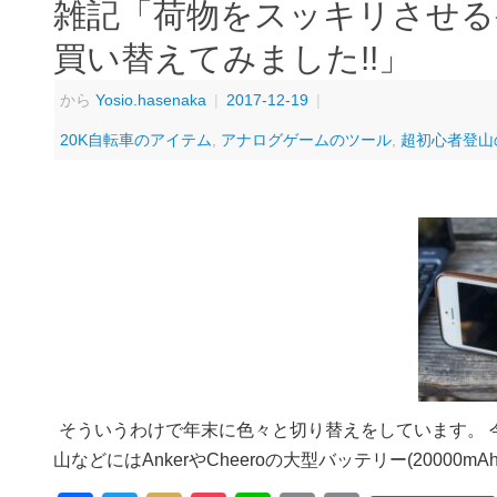
雑記「荷物をスッキリさせる
買い替えてみました!!」
から
Yosio.hasenaka
|
2017-12-19
|
20K自転車のアイテム
,
アナログゲームのツール
,
超初心者登山
そういうわけで年末に色々と切り替えをしています。 
山などにはAnkerやCheeroの大型バッテリー(2000