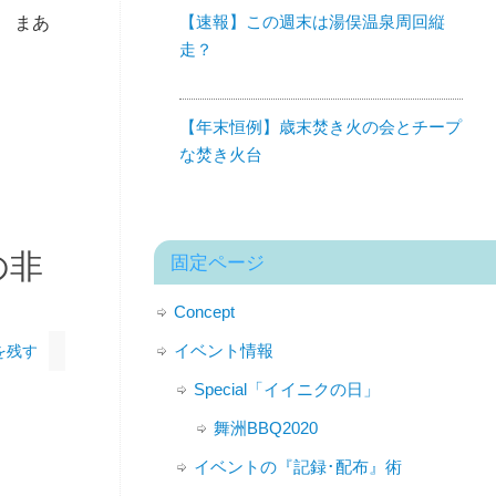
【速報】この週末は湯俣温泉周回縦
 まあ
走？
【年末恒例】歳末焚き火の会とチープ
な焚き火台
の非
固定ページ
Concept
イベント情報
を残す
Special「イイニクの日」
舞洲BBQ2020
イベントの『記録･配布』術