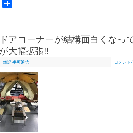
共
有
ドアコーナーが結構面白くなっ
大幅拡張!!
」
,
雑記 半可通信
コメント