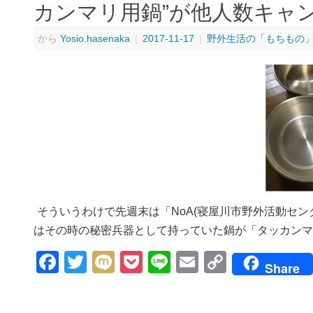
カンマリ用鍋”が他人数キャン
から
Yosio.hasenaka
|
2017-11-17
|
野外生活の「もちもの
そういうわけで先週末は「NoA(寝屋川市野外活動セ
はその時の秘密兵器として持っていた鍋が「タッカンマ
Facebook
Twitter
Mixi
Pocket
Line
Email
Copy
Share
Link