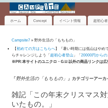
ホーム
Concept
イベント情報
超初心者
Campsite7
» 野外生活の「もちもの」
【
初めての方はこちらへ
】『暑い時期には低山はやめて
らチャレンジしよう「
超初心者登山
」「
20000円から
※PR:本サイトのユニクロ・G.U.以外の商品リンク
野外生活の「もちもの」
「
」カテゴリーアーカ
雑記「この年末クリスマス対
いたもの。」