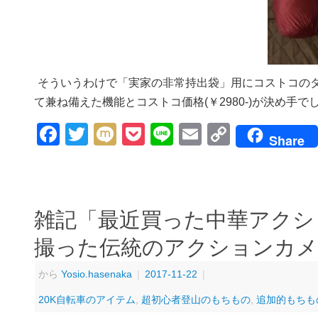
そういうわけで「実家の非常持出袋」用にコストコのダ
て兼ね備えた機能とコストコ価格(￥2980-)が決め手で
Facebook
Twitter
Mixi
Pocket
Line
Email
Copy
Share
Link
雑記「最近買った中華アクショ
撮った伝統のアクションカメラC
から
Yosio.hasenaka
|
2017-11-22
|
20K自転車のアイテム
,
超初心者登山のもちもの
,
追加的もちも