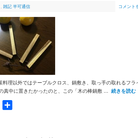
」
,
雑記 半可通信
コメント
策料理以外ではテーブルクロス、鍋敷き、取っ手の取れるフラ
の真中に置きたかったのと、この「木の棒鍋敷 …
続きを読む
共
有