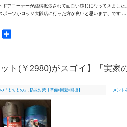
トドアコーナーが結構拡張されて面白い感じになってきました。
スポーツかロッジ大阪店に行った方が良いと思います、です …
共
有
ト(￥2980)がスゴイ】「実家
」
の「もちもの」
,
防災対策【準備>回避>回復】
コメント