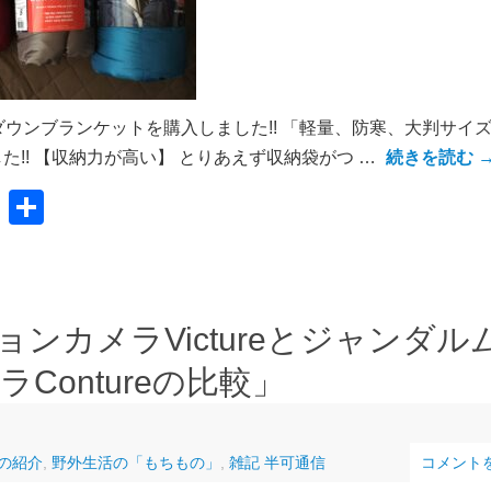
ウンブランケットを購入しました!! 「軽量、防寒、大判サイ
した!! 【収納力が高い】 とりあえず収納袋がつ …
続きを読む
共
有
ンカメラVictureとジャンダル
ontureの比較」
の紹介
,
野外生活の「もちもの」
,
雑記 半可通信
コメント