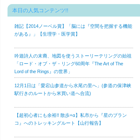
本日の人気コンテンツ!!
雑記【2014ノーベル賞】「脳には『空間を把握する機能
がある』」【生理学・医学賞】
吟遊詩人の末裔、地図を使うストーリーテリングの始祖
「ロード・オブ・ザ・リング60周年『The Art of The
Lord of the Rings』の世界」
12月1日は「愛宕山参道から水尾の里へ」(参道の保津峡
駅行きのルートから米買い道へ合流)
【超初心者にも余裕!! 散歩+α】私市から『星のブラン
コ』へのトレッキングルート【山行報告】