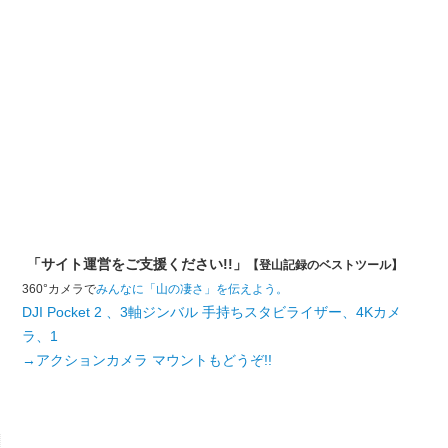
「サイト運営をご支援ください!!」
【登山記録のベストツール】
360°カメラで
みんなに「山の凄さ」を伝えよう。
DJI Pocket 2 、3軸ジンバル 手持ちスタビライザー、4Kカメ
ラ、1
→アクションカメラ マウントもどうぞ!!