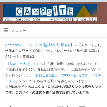
メニュー
Campsite7
»
イベントの【記録作成･配布術】
» 【チョットした
画像加工はワードでOK】イベントレポートの「地形図+写真の
A4シート」作成2/2
【
初めての方はこちらへ
】『暑い時期には低山はやめておけ』
『高山は夏でも20°、春秋には吹雪くぞ』……常識を拾ってから
チャレンジしよう「
超初心者登山
」「
20000円からのスポーツサ
イクル
」レベルで"初められる工夫"を楽しんでいます。
※PR:本サイトのユニクロ・G.U.以外の商品リンクは広告リンク
です。このサイトの運営を賄う目的で設置しています※