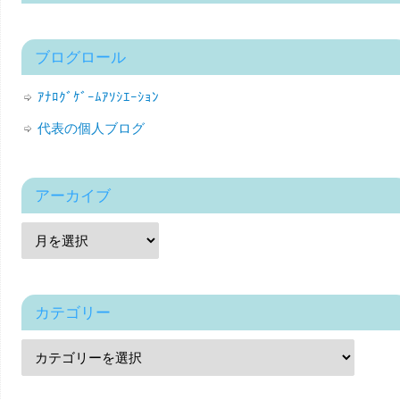
ブログロール
ｱﾅﾛｸﾞｹﾞｰﾑｱｿｼｴｰｼｮﾝ
代表の個人ブログ
アーカイブ
カテゴリー