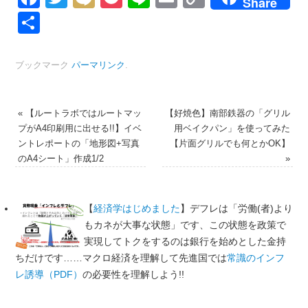
Share
Link
共
有
ブックマーク
パーマリンク
.
«
【ルートラボではルートマッ
【好焼色】南部鉄器の「グリル
プがA4印刷用に出せる!!】イベ
用ベイクパン」を使ってみた
ントレポートの「地形図+写真
【片面グリルでも何とかOK】
のA4シート」作成1/2
»
【
経済学はじめました
】デフレは「労働(者)より
もカネが大事な状態」です、この状態を政策で
実現してトクをするのは銀行を始めとした金持
ちだけです……マクロ経済を理解して先進国では
常識のインフ
レ誘導（PDF）
の必要性を理解しよう!!