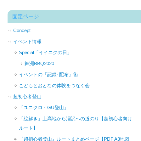
固定ページ
Concept
イベント情報
Special「イイニクの日」
舞洲BBQ2020
イベントの『記録･配布』術
こどもとおとなの体験をつなぐ会
超初心者登山
「ユニクロ・GU登山」
「絵解き」上高地から涸沢への道のり【超初心者向け
ルート】
『超初心者登山』ルートまとめページ【PDF A3地図