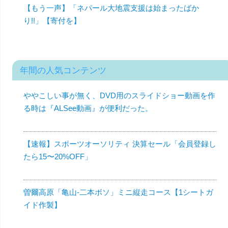
【もう一声】「ネパール大地震支援は始まったばか
り!!」【寄付を】
年間の人気コンテンツ
ややこしい事が無く、DVD用のスライドショー動画を作
る時は『ALSee動画』が便利だった。
【速報】スポーツオーソリティ 決算セール「会員登録し
たら15〜20%OFF」
曽爾高原「亀山-二本ボソ」ミニ縦走コース【1シートガ
イド作製】