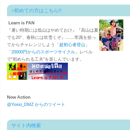
○初めての方はこちら!!
Learn is FAN
『暑い時期には低山はやめておけ』『高山は夏
でも20°、春秋には吹雪くぞ』……常識を拾っ
てからチャレンジしよう「
超初心者登山
」
「
20000円からのスポーツサイクル
」レベル
で”初められる工夫”を楽しんでいます。
Now Action
@Yosio_DMZ からのツイート
サイト内検索