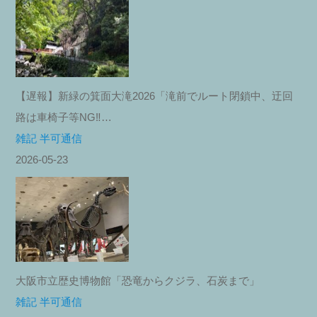
【遅報】新緑の箕面大滝2026「滝前でルート閉鎖中、迂回
路は車椅子等NG‼︎…
雑記 半可通信
2026-05-23
大阪市立歴史博物館「恐竜からクジラ、石炭まで」
雑記 半可通信