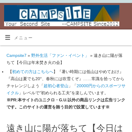
メニュー
Campsite7
»
野外生活「ファン・イベント」
» 遠き山に陽が落
ちて【今日は年末焚き火の会】
【
初めての方はこちらへ
】『暑い時期には低山はやめておけ』
『高山は夏でも20°、春秋には吹雪くぞ』……常識を拾ってから
チャレンジしよう「
超初心者登山
」「
20000円からのスポーツサ
イクル
」レベルで"初められる工夫"を楽しんでいます。
※PR:本サイトのユニクロ・G.U.以外の商品リンクは広告リンク
です。このサイトの運営を賄う目的で設置しています※
遠き山に陽が落ちて【今日は