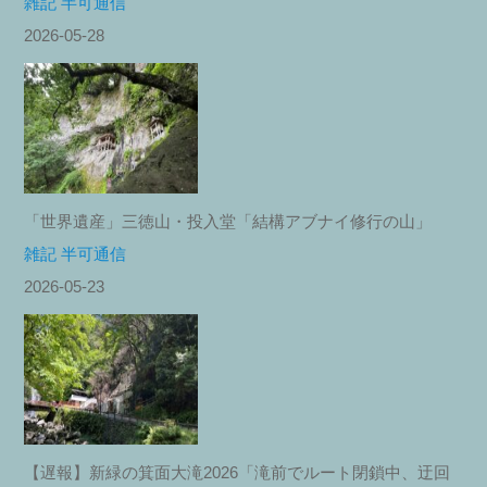
雑記 半可通信
2026-05-28
「世界遺産」三徳山・投入堂「結構アブナイ修行の山」
雑記 半可通信
2026-05-23
【遅報】新緑の箕面大滝2026「滝前でルート閉鎖中、迂回