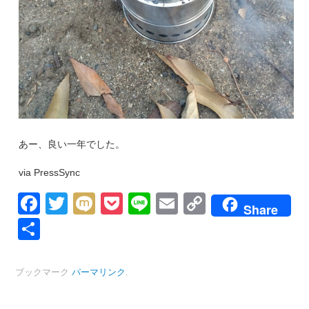
あー、良い一年でした。
via PressSync
Facebook
Twitter
Mixi
Pocket
Line
Email
Copy
Share
Link
共
有
ブックマーク
パーマリンク
.