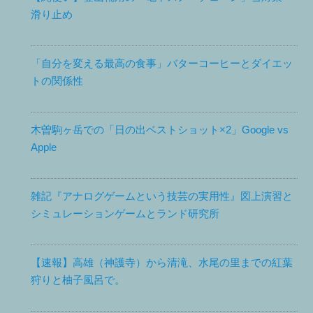
滑り止め
「自分を変える最高の食事」バターコーヒーとダイエッ
トの関係性
木曽駒ヶ岳での「日の出ベストショット×2」Google vs
Apple
雑記『アナログゲームという技芸の実用性』図上演習と
シミュレーションゲームとランド研究所
【速報】高雄（神護寺）から清滝、水尾の里までの紅葉
狩りと柚子風呂で。