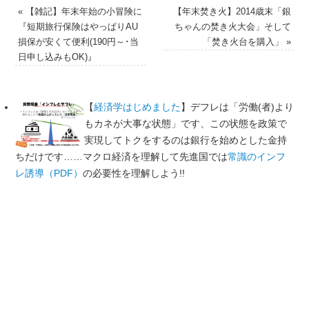
«
【雑記】年末年始の小冒険に
【年末焚き火】2014歳末「銀
『短期旅行保険はやっぱりAU
ちゃんの焚き火大会」そして
損保が安くて便利(190円～･当
「焚き火台を購入」
»
日申し込みもOK)』
【
経済学はじめました
】デフレは「労働(者)より
もカネが大事な状態」です、この状態を政策で
実現してトクをするのは銀行を始めとした金持
ちだけです……マクロ経済を理解して先進国では
常識のインフ
レ誘導（PDF）
の必要性を理解しよう!!