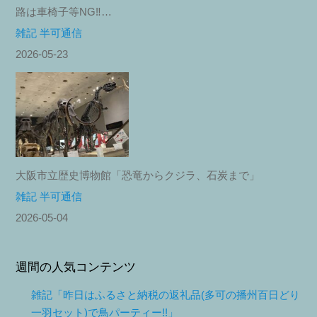
路は車椅子等NG‼︎…
雑記 半可通信
2026-05-23
大阪市立歴史博物館「恐竜からクジラ、石炭まで」
雑記 半可通信
2026-05-04
週間の人気コンテンツ
雑記「昨日はふるさと納税の返礼品(多可の播州百日どり
一羽セット)で鳥パーティー!!」