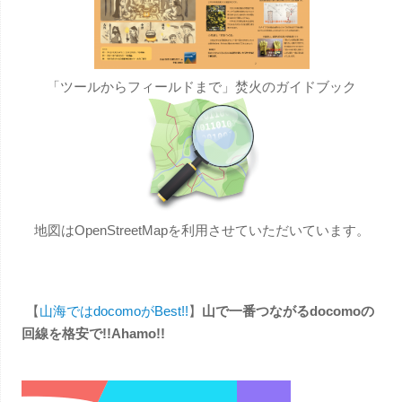
「ツールからフィールドまで」焚火のガイドブック
地図はOpenStreetMapを利用させていただいています。
【
山海ではdocomoがBest!!
】
山で一番つながるdocomoの
回線を格安で!!Ahamo!!