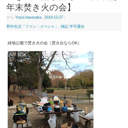
年末焚き火の会】
から
Yosio.hasenaka
|
2014-12-27
|
野外生活「ファン・イベント」
,
雑記 半可通信
緑地公園で焚き火の会（焚火台ならOK）