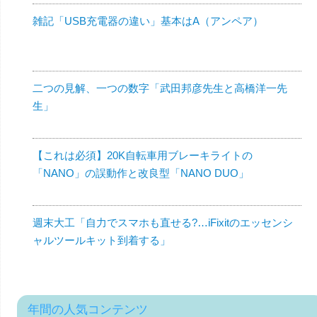
雑記「USB充電器の違い」基本はA（アンペア）
二つの見解、一つの数字「武田邦彦先生と高橋洋一先
生」
【これは必須】20K自転車用ブレーキライトの
「NANO」の誤動作と改良型「NANO DUO」
週末大工「自力でスマホも直せる?…iFixitのエッセンシ
ャルツールキット到着する」
年間の人気コンテンツ