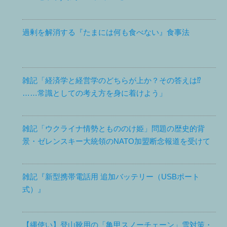
過剰を解消する『たまには何も食べない』食事法
雑記「経済学と経営学のどちらが上か？その答えは⁉
……常識としての考え方を身に着けよう」
雑記「ウクライナ情勢ともののけ姫」問題の歴史的背
景・ゼレンスキー大統領のNATO加盟断念報道を受けて
雑記『新型携帯電話用 追加バッテリー（USBポート
式）』
【縄使い】登山靴用の「亀甲スノーチェーン」雪対策・