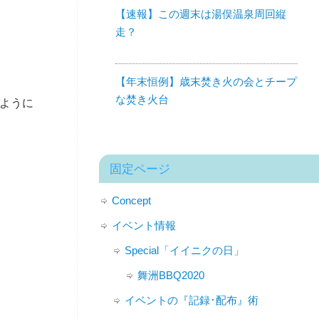
【速報】この週末は湯俣温泉周回縦
走？
【年末恒例】歳末焚き火の会とチープ
な焚き火台
ぐように
固定ページ
Concept
イベント情報
Special「イイニクの日」
舞洲BBQ2020
イベントの『記録･配布』術