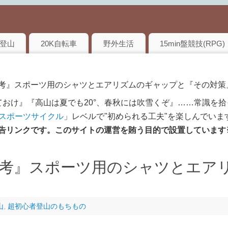
登山
20K自転車
野外生活
15min盤競技(RPG)
論考』スポーツ用のシャツとエアリズムのギャップと『その対策
おけ』『高山は夏でも20°、春秋には吹雪くぞ』……常識を拾
のスポーツサイクル
」レベルで"初められる工夫"を楽しんでいま
は広告リンクです。このサイトの運営を賄う目的で設置しています
考』スポーツ用のシャツとエア
山
,
超初心者登山のもちもの