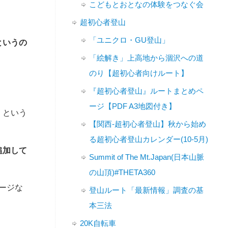
こどもとおとなの体験をつなぐ会
超初心者登山
「ユニクロ・GU登山」
というの
「絵解き」上高地から涸沢への道
のり【超初心者向けルート】
『超初心者登山』ルートまとめペ
ージ【PDF A3地図付き】
」
という
【関西-超初心者登山】秋から始め
る超初心者登山カレンダー(10-5月)
追加して
Summit of The Mt.Japan(日本山脈
の山頂)#THETA360
ージな
登山ルート「最新情報」調査の基
本三法
20K自転車