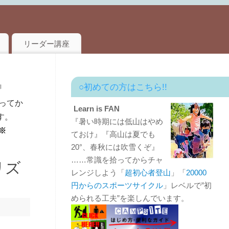
リーダー講座
』
○初めての方はこちら!!
ってか
Learn is FAN
す。
『暑い時期には低山はやめ
※
ておけ』『高山は夏でも
20°、春秋には吹雪くぞ』
……常識を拾ってからチャ
リズ
レンジしよう「
超初心者登山
」「
20000
円からのスポーツサイクル
」レベルで”初
められる工夫”を楽しんでいます。