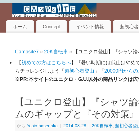
ホーム
Concept
イベント情報
超初心者
Campsite7
»
20K自転車
» 【ユニクロ登山】『シャツ
【
初めての方はこちらへ
】『暑い時期には低山はやめて
らチャレンジしよう「
超初心者登山
」「
20000円から
※PR:本サイトのユニクロ・G.U.以外の商品リンク
【ユニクロ登山】『シャツ論
ムのギャップと『その対策』
から
Yosio.hasenaka
|
2014-08-28
|
20K自転車
,
超初心者登