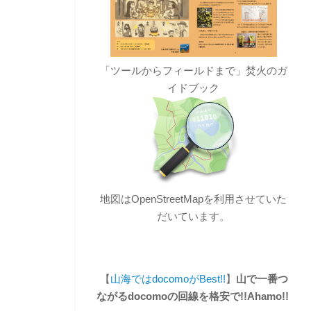
「ツールからフィールドまで」焚火のガ
イドブック
地図はOpenStreetMapを利用させていた
だいています。
【
山海ではdocomoがBest!!
】
山で一番つ
ながるdocomoの回線を格安で!!Ahamo!!