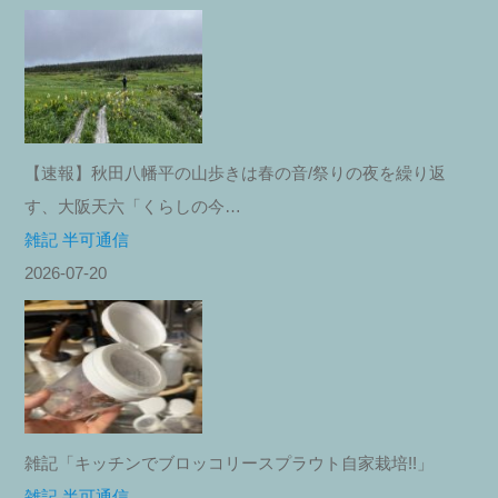
【速報】秋田八幡平の山歩きは春の音/祭りの夜を繰り返
す、大阪天六「くらしの今…
雑記 半可通信
2026-07-20
雑記「キッチンでブロッコリースプラウト自家栽培!!」
雑記 半可通信