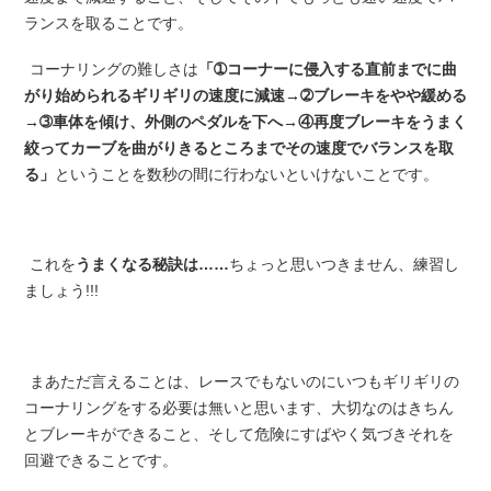
ランスを取ることです。
コーナリングの難しさは
「➀コーナーに侵入する直前までに曲
がり始められるギリギリの速度に減速→➁ブレーキをやや緩める
→➂車体を傾け、外側のペダルを下へ→④再度ブレーキをうまく
絞ってカーブを曲がりきるところまでその速度でバランスを取
る」
ということを数秒の間に行わないといけないことです。
これを
うまくなる秘訣は……
ちょっと思いつきません、練習し
ましょう!!!
まあただ言えることは、レースでもないのにいつもギリギリの
コーナリングをする必要は無いと思います、大切なのはきちん
とブレーキができること、そして危険にすばやく気づきそれを
回避できることです。