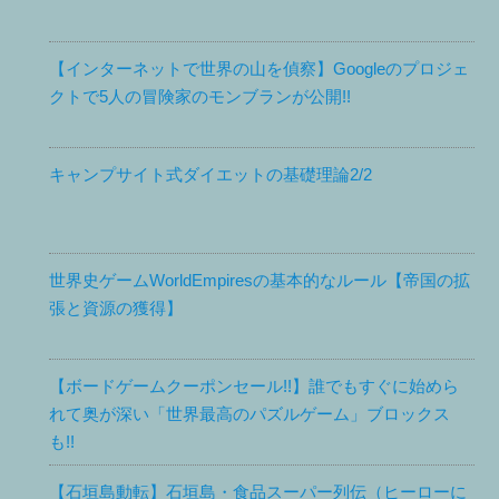
【インターネットで世界の山を偵察】Googleのプロジェ
クトで5人の冒険家のモンブランが公開!!
キャンプサイト式ダイエットの基礎理論2/2
世界史ゲームWorldEmpiresの基本的なルール【帝国の拡
張と資源の獲得】
【ボードゲームクーポンセール!!】誰でもすぐに始めら
れて奥が深い「世界最高のパズルゲーム」ブロックス
も!!
【石垣島動転】石垣島・食品スーパー列伝（ヒーローに