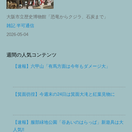
大阪市立歴史博物館「恐竜からクジラ、石炭まで」
雑記 半可通信
2026-05-04
週間の人気コンテンツ
【速報】六甲山「有馬方面は今年もダメージ大」
【箕面彷徨】今週末の24日は箕面大滝と紅葉見物に
【速報】服部緑地公園「谷あいのはらっぱ」新遊具は大
人気!!