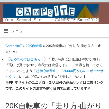
メニュー
Campsite7
»
20K自転車
» 20K自転車の『走り方-曲がり方、止
まり方』
【
初めての方はこちらへ
】『暑い時期には低山はやめておけ』
『高山は夏でも20°、春秋には吹雪くぞ』……常識を拾ってから
チャレンジしよう「
超初心者登山
」「
20000円からのスポーツサ
イクル
」レベルで"初められる工夫"を楽しんでいます。
※PR:本サイトのユニクロ・G.U.以外の商品リンクは広告リンク
です。このサイトの運営を賄う目的で設置しています※
20K自転車の『走り方-曲がり