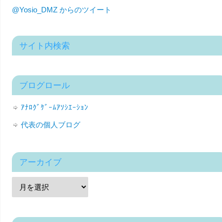
@Yosio_DMZ からのツイート
サイト内検索
ブログロール
ｱﾅﾛｸﾞｹﾞｰﾑｱｿｼｴｰｼｮﾝ
代表の個人ブログ
アーカイブ