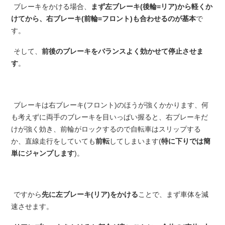
ブレーキをかける場合、
まず左ブレーキ(後輪=リア)から軽くか
けてから、右ブレーキ(前輪=フロント)も合わせるのが基本
で
す。
そして、
前後のブレーキをバランスよく効かせて停止させま
す
。
ブレーキは右ブレーキ(フロント)のほうが強くかかります、何
も考えずに両手のブレーキを目いっぱい握ると、右ブレーキだ
けが強く効き、前輪がロックするので自転車はスリップする
か、直線走行をしていても
前転
してしまいます(
特に下りでは簡
単にジャンプします
)。
ですから
先に左ブレーキ(リア)をかける
ことで、まず車体を減
速させます。