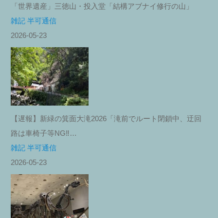
「世界遺産」三徳山・投入堂「結構アブナイ修行の山」
雑記 半可通信
2026-05-23
【遅報】新緑の箕面大滝2026「滝前でルート閉鎖中、迂回
路は車椅子等NG‼︎…
雑記 半可通信
2026-05-23