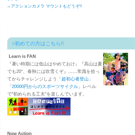
→アクションカメラ マウントもどうぞ!!
○初めての方はこちら!!
Learn is FAN
『暑い時期には低山はやめておけ』『高山は夏
でも20°、春秋には吹雪くぞ』……常識を拾っ
てからチャレンジしよう「
超初心者登山
」
「
20000円からのスポーツサイクル
」レベル
で”初められる工夫”を楽しんでいます。
Now Action