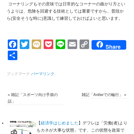
コーナリングもその意味では日常的なコーナーの曲がり方とい
うよりは、危険を回避する技術としては重要ですから、普段か
ら(安全そうな時に)意識して練習しておけばよいと思います。
Facebook
Twitter
Mixi
Pocket
Line
Email
Copy
Share
Link
共
有
ブックマーク
パーマリンク
.
«
雑記「スポーツ向け手袋の
雑記「Antlerでの輪行」
»
話」
【
経済学はじめました
】デフレは「労働(者)より
もカネが大事な状態」です、この状態を政策で