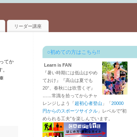
リーダー講座
○初めての方はこちら!!
ってか
Learn is FAN
す。
『暑い時期には低山はやめ
※
ておけ』『高山は夏でも
20°、春秋には吹雪くぞ』
……常識を拾ってからチャ
レンジしよう「
超初心者登山
」「
20000
円からのスポーツサイクル
」レベルで”初
められる工夫”を楽しんでいます。
」