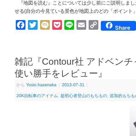
『地図を読む』ことについては少し前にご説明しまし
せる(自分の今見ている景色が地図上のどの「ポイント」か
Facebook
Twitter
Mixi
Pocket
Line
Email
Copy
Share
Link
雑記『Contour社 アドベン
使い勝手をレビュー』
から
Yosio.hasenaka
|
2013-07-31
|
20K自転車のアイテム
,
超初心者登山のもちもの
,
追加的もちも