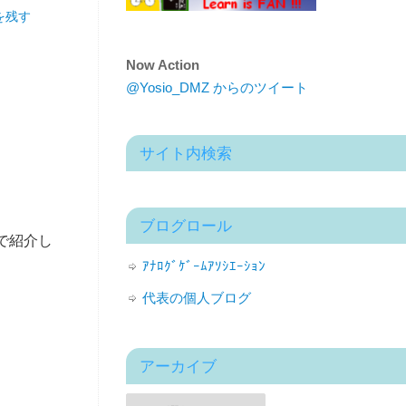
を残す
Now Action
@Yosio_DMZ からのツイート
サイト内検索
ブログロール
で紹介し
ｱﾅﾛｸﾞｹﾞｰﾑｱｿｼｴｰｼｮﾝ
代表の個人ブログ
アーカイブ