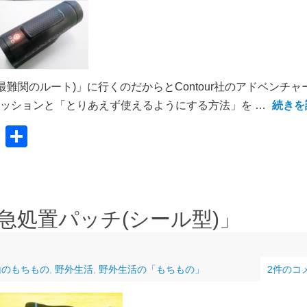
難関のルート)」に行くのだからとContour社のアドベンチャ
レッションと「とりあえず使えるようにする方法」を …
続きを
共
有
急処置パッチ(シール型)」
山のもちもの
,
野外生活
,
野外生活の「もちもの」
2件のコ