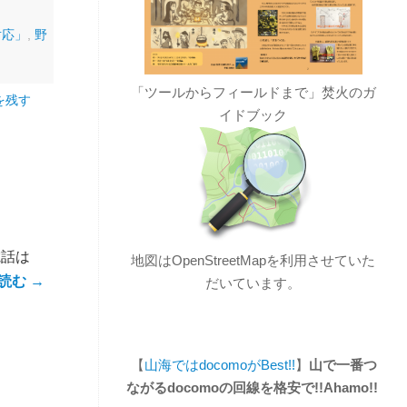
対応」
,
野
「ツールからフィールドまで」焚火のガ
を残す
イドブック
電話は
地図はOpenStreetMapを利用させていた
読む
→
だいています。
【
山海ではdocomoがBest!!
】
山で一番つ
ながるdocomoの回線を格安で!!Ahamo!!