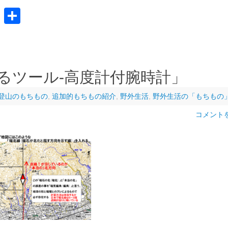
共
有
るツール-高度計付腕時計」
登山のもちもの
,
追加的もちもの紹介
,
野外生活
,
野外生活の「もちもの
コメント