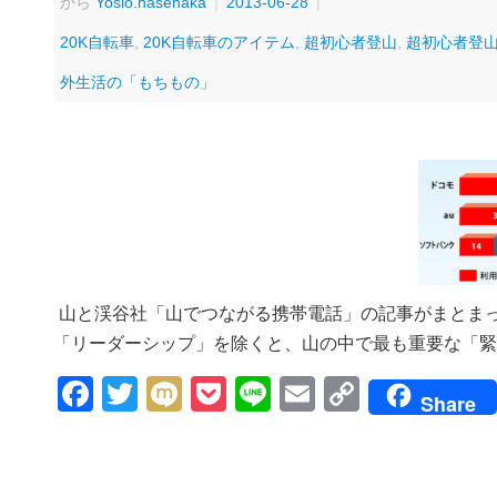
から
Yosio.hasenaka
|
2013-06-28
|
20K自転車
,
20K自転車のアイテム
,
超初心者登山
,
超初心者登
外生活の「もちもの」
山と渓谷社「山でつながる携帯電話」の記事がまとま
「リーダーシップ」を除くと、山の中で最も重要な「緊
Facebook
Twitter
Mixi
Pocket
Line
Email
Copy
Share
Link