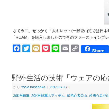
さて今回、せっかく「大キレット(一般登山道では日本最
「ROAM」を購入しましたのでそのファーストインプ
Facebook
Twitter
Mixi
Pocket
Line
Email
Copy
Share
Link
野外生活の技術「ウェアの応
から
Yosio.hasenaka
|
2013-07-17
|
20K自転車
,
20K自転車のアイテム
,
超初心者登山
,
超初心者登