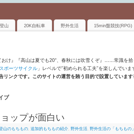
登山
20K自転車
野外生活
15min盤競技(RPG)
おけ』『高山は夏でも20°、春秋には吹雪くぞ』……常識を拾
のスポーツサイクル
」レベルで"初められる工夫"を楽しんでいま
は広告リンクです。このサイトの運営を賄う目的で設置しています
イブ
ショップが面白い
登山のもちもの
,
追加的もちもの紹介
,
野外生活
,
野外生活の「もちもの