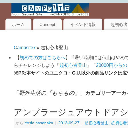
ホーム
Concept
イベント情報
超初心者
Campsite7
» 超初心者登山
【
初めての方はこちらへ
】『暑い時期には低山はやめて
らチャレンジしよう「
超初心者登山
」「
20000円から
※PR:本サイトのユニクロ・G.U.以外の商品リンク
野外生活の「もちもの」
「
」カテゴリーアーカ
アンプラージュアウトドア
から
Yosio.hasenaka
|
2013-09-27
|
超初心者登山
,
超初心者