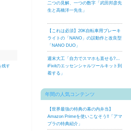
二つの見解、一つの数字「武田邦彦先
生と高橋洋一先生」
【これは必須】20K自転車用ブレーキ
ライトの「NANO」の誤動作と改良型
「NANO DUO」
」
週末大工「自力でスマホも直せる?…
iFixitのエッセンシャルツールキット到
を残す
着する」
年間の人気コンテンツ
【世界最強の特典の幕の内弁当】
Amazon Primeを使いこなそう!!「アマ
プラの特典紹介」