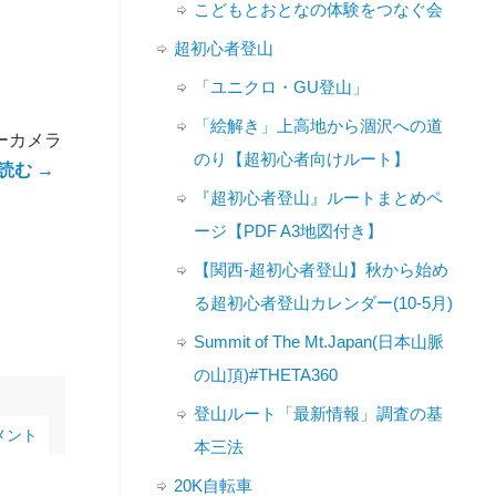
こどもとおとなの体験をつなぐ会
超初心者登山
「ユニクロ・GU登山」
「絵解き」上高地から涸沢への道
ーカメラ
のり【超初心者向けルート】
読む
→
『超初心者登山』ルートまとめペ
ージ【PDF A3地図付き】
【関西-超初心者登山】秋から始め
る超初心者登山カレンダー(10-5月)
Summit of The Mt.Japan(日本山脈
の山頂)#THETA360
登山ルート「最新情報」調査の基
メント
本三法
20K自転車