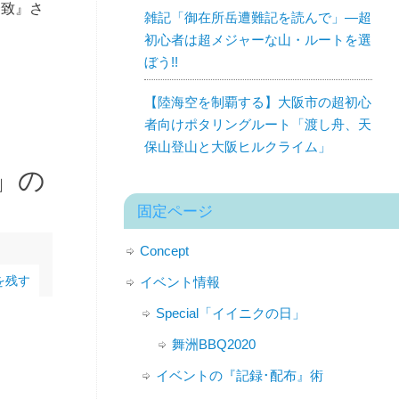
一致』さ
雑記「御在所岳遭難記を読んで」—超
初心者は超メジャーな山・ルートを選
ぼう!!
【陸海空を制覇する】大阪市の超初心
者向けポタリングルート「渡し舟、天
保山登山と大阪ヒルクライム」
M」の
固定ページ
Concept
を残す
イベント情報
Special「イイニクの日」
舞洲BBQ2020
イベントの『記録･配布』術