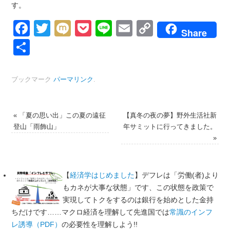
す。
Facebook
Twitter
Mixi
Pocket
Line
Email
Copy
Share
Link
共
有
ブックマーク
パーマリンク
.
«
「夏の思い出」この夏の遠征
【真冬の夜の夢】野外生活社新
登山「雨飾山」
年サミットに行ってきました。
»
【
経済学はじめました
】デフレは「労働(者)より
もカネが大事な状態」です、この状態を政策で
実現してトクをするのは銀行を始めとした金持
ちだけです……マクロ経済を理解して先進国では
常識のインフ
レ誘導（PDF）
の必要性を理解しよう!!