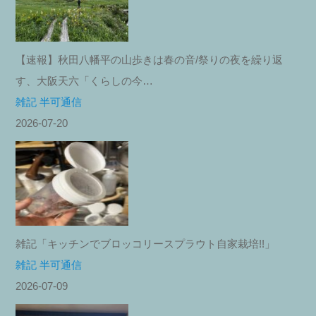
【速報】秋田八幡平の山歩きは春の音/祭りの夜を繰り返
す、大阪天六「くらしの今…
雑記 半可通信
2026-07-20
雑記「キッチンでブロッコリースプラウト自家栽培!!」
雑記 半可通信
2026-07-09