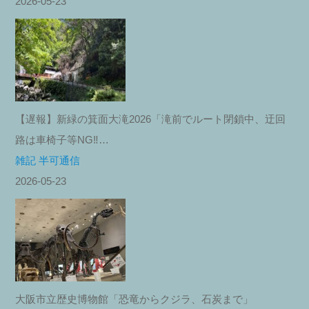
2026-05-23
【遅報】新緑の箕面大滝2026「滝前でルート閉鎖中、迂回
路は車椅子等NG‼︎…
雑記 半可通信
2026-05-23
大阪市立歴史博物館「恐竜からクジラ、石炭まで」