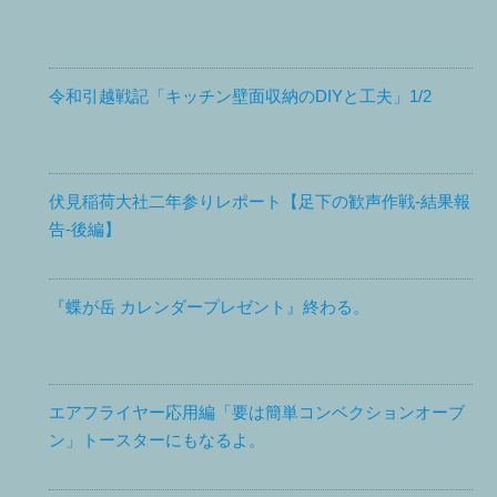
令和引越戦記「キッチン壁面収納のDIYと工夫」1/2
伏見稲荷大社二年参りレポート【足下の歓声作戦-結果報
告-後編】
『蝶が岳 カレンダープレゼント』終わる。
エアフライヤー応用編「要は簡単コンベクションオーブ
ン」トースターにもなるよ。