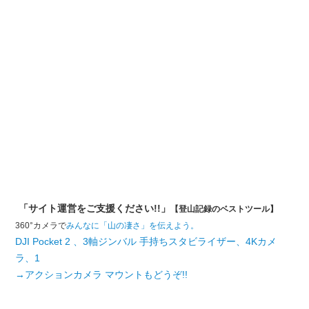
「サイト運営をご支援ください!!」
【登山記録のベストツール】
360°カメラで
みんなに「山の凄さ」を伝えよう。
DJI Pocket 2 、3軸ジンバル 手持ちスタビライザー、4Kカメ
ラ、1
→アクションカメラ マウントもどうぞ!!