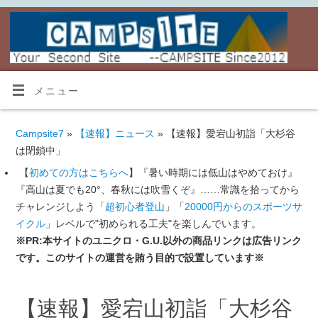
メニュー
Campsite7
»
【速報】ニュース
» 【速報】愛宕山初詣「大杉谷
は閉鎖中」
【
初めての方はこちらへ
】『暑い時期には低山はやめておけ』
『高山は夏でも20°、春秋には吹雪くぞ』……常識を拾ってから
チャレンジしよう「
超初心者登山
」「
20000円からのスポーツサ
イクル
」レベルで"初められる工夫"を楽しんでいます。
※PR:本サイトのユニクロ・G.U.以外の商品リンクは広告リンク
です。このサイトの運営を賄う目的で設置しています※
【速報】愛宕山初詣「大杉谷