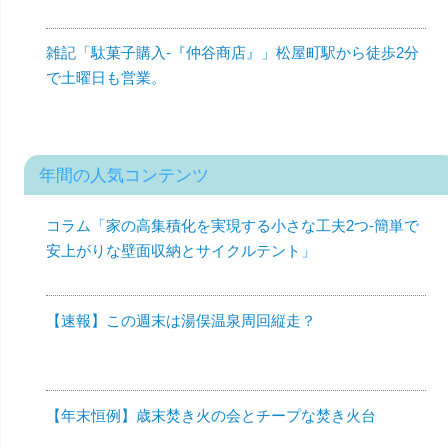
雑記「駄菓子購入-『仲谷商店』」松屋町駅から徒歩2分
で土曜日も営業。
年間の人気コンテンツ
コラム「家の高集積化を実現する小さな工夫2つ-簡単で
安上がりな壁面収納とサイクルテント」
【速報】この週末は湯俣温泉周回縦走？
【年末恒例】歳末焚き火の会とチープな焚き火台