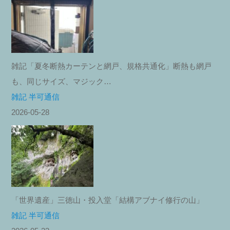
雑記「夏冬断熱カーテンと網戸、規格共通化」断熱も網戸
も、同じサイズ、マジック…
雑記 半可通信
2026-05-28
「世界遺産」三徳山・投入堂「結構アブナイ修行の山」
雑記 半可通信