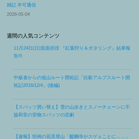
雑記 半可通信
2026-05-04
週間の人気コンテンツ
11月24日(日)箕面彷徨 『紅葉狩り＆ポタリング』結果報
告!!!
中級者からの低山ルート開拓記「比叡アルプスルート開
拓記2016/12/4」(後編)
【スパッツ買い替え】雪の山歩きとスノーチェーンに不
協和音の安物スパッツの悲劇
【速報】恒例の花見登山「醍醐寺がスゲェことに……」