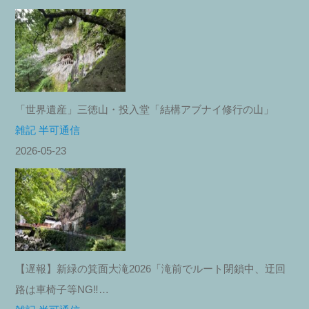
「世界遺産」三徳山・投入堂「結構アブナイ修行の山」
雑記 半可通信
2026-05-23
【遅報】新緑の箕面大滝2026「滝前でルート閉鎖中、迂回
路は車椅子等NG‼︎…