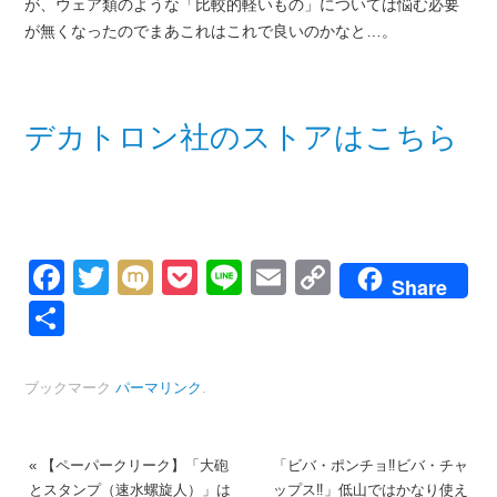
が、ウェア類のような「比較的軽いもの」については悩む必要
が無くなったのでまあこれはこれで良いのかなと…。
デカトロン社のストアはこちら
Facebook
Twitter
Mixi
Pocket
Line
Email
Copy
Share
Link
共
有
ブックマーク
パーマリンク
.
«
【ペーパークリーク】「大砲
「ビバ・ポンチョ‼︎ビバ・チャ
とスタンプ（速水螺旋人）」は
ップス‼︎」低山ではかなり使え