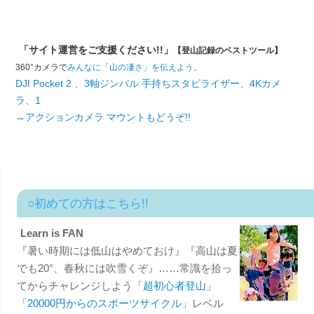
「サイト運営をご支援ください!!」
【登山記録のベストツール】
360°カメラで
みんなに「山の凄さ」を伝えよう。
DJI Pocket 2 、3軸ジンバル 手持ちスタビライザー、4Kカメ
ラ、1
→アクションカメラ マウントもどうぞ!!
○初めての方はこちら!!
Learn is FAN
『暑い時期には低山はやめておけ』『高山は夏
でも20°、春秋には吹雪くぞ』……常識を拾っ
てからチャレンジしよう「
超初心者登山
」
「
20000円からのスポーツサイクル
」レベル