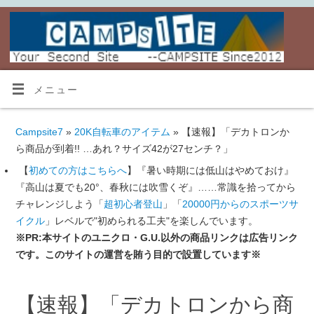
メニュー
Campsite7
»
20K自転車のアイテム
» 【速報】「デカトロンか
ら商品が到着!! …あれ？サイズ42が27センチ？」
【
初めての方はこちらへ
】『暑い時期には低山はやめておけ』
『高山は夏でも20°、春秋には吹雪くぞ』……常識を拾ってから
チャレンジしよう「
超初心者登山
」「
20000円からのスポーツサ
イクル
」レベルで"初められる工夫"を楽しんでいます。
※PR:本サイトのユニクロ・G.U.以外の商品リンクは広告リンク
です。このサイトの運営を賄う目的で設置しています※
【速報】「デカトロンから商