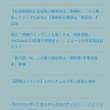
【石垣島動転】石垣島の繁華街は「美崎町」「十八番
街」ファミマもあるよ【美崎町北東部は「商店街」】
(2/3)
雑記「情報のインプットを速くする『高速視聴』～
YouTubeを1.5倍速で視聴する～」ニュースや学習系はお
ススメ
「夏の思い出」この夏の遠征登山「鹿島槍=五竜岳縦
走」後編
【調理はバランス】もやしナムルで学ぶ過熱と食材
【山行のお守り】夏も冬も必須のアイゼン……のような