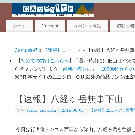
ホーム
Concept
イベント情報
超初心者
Campsite7
»
【速報】ニュース
» 【速報】八経ヶ岳無
【
初めての方はこちらへ
】『暑い時期には低山はやめて
らチャレンジしよう「
超初心者登山
」「
20000円から
※PR:本サイトのユニクロ・G.U.以外の商品リンク
【速報】八経ヶ岳無事下山
から
Yosio.hasenaka
|
2015-05-03
|
【速報】ニュース
,
宮園
今日は行者還トンネル西口から弥山、八経ヶ岳を往復