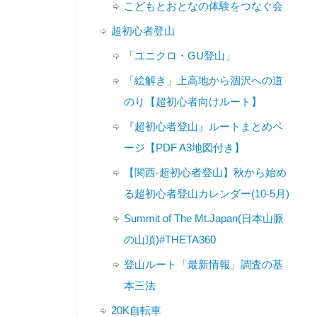
こどもとおとなの体験をつなぐ会
超初心者登山
「ユニクロ・GU登山」
「絵解き」上高地から涸沢への道
のり【超初心者向けルート】
『超初心者登山』ルートまとめペ
ージ【PDF A3地図付き】
【関西-超初心者登山】秋から始め
る超初心者登山カレンダー(10-5月)
Summit of The Mt.Japan(日本山脈
の山頂)#THETA360
登山ルート「最新情報」調査の基
本三法
20K自転車