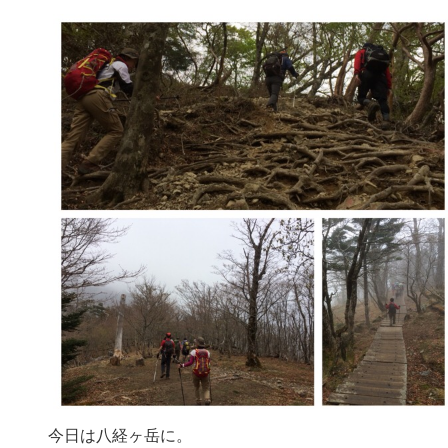
今日は八経ヶ岳に。