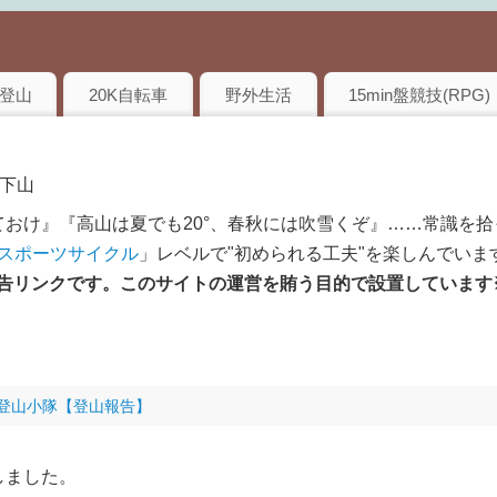
登山
20K自転車
野外生活
15min盤競技(RPG)
事下山
おけ』『高山は夏でも20°、春秋には吹雪くぞ』……常識を拾
のスポーツサイクル
」レベルで"初められる工夫"を楽しんでいま
は広告リンクです。このサイトの運営を賄う目的で設置しています
登山小隊【登山報告】
しました。