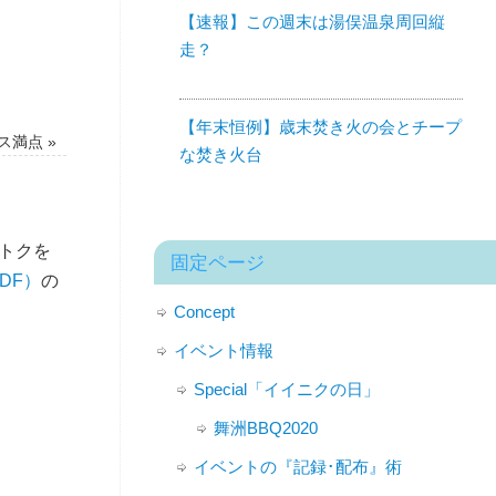
【速報】この週末は湯俣温泉周回縦
走？
【年末恒例】歳末焚き火の会とチープ
ビス満点
»
な焚き火台
トクを
固定ページ
DF）
の
Concept
イベント情報
Special「イイニクの日」
舞洲BBQ2020
イベントの『記録･配布』術