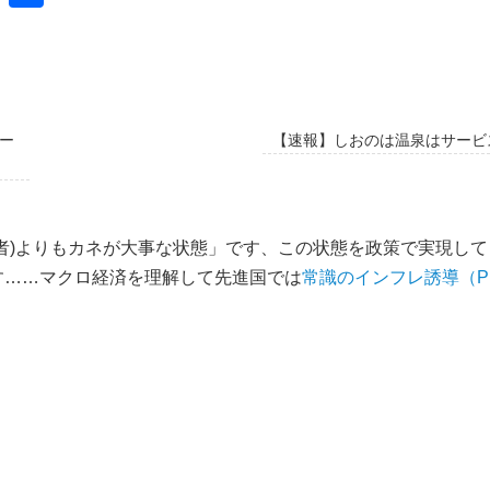
有
ー
【速報】しおのは温泉はサー
者)よりもカネが大事な状態」です、この状態を政策で実現して
す……マクロ経済を理解して先進国では
常識のインフレ誘導（P