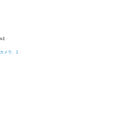
ル】
Kカメラ、1