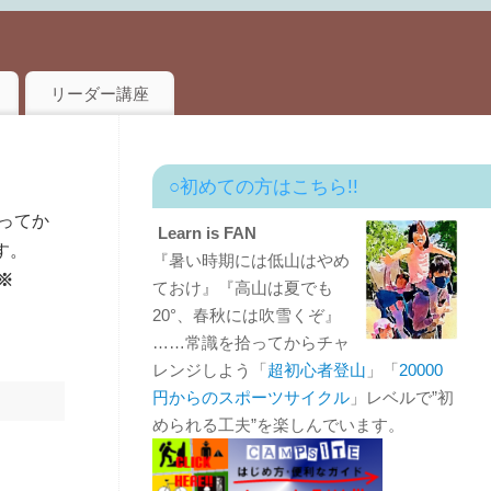
リーダー講座
○初めての方はこちら!!
ってか
Learn is FAN
す。
『暑い時期には低山はやめ
※
ておけ』『高山は夏でも
20°、春秋には吹雪くぞ』
……常識を拾ってからチャ
レンジしよう「
超初心者登山
」「
20000
円からのスポーツサイクル
」レベルで”初
められる工夫”を楽しんでいます。