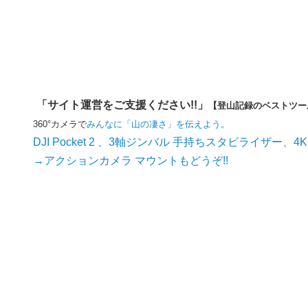
「サイト運営をご支援ください!!」
【登山記録のベストツー
360°カメラで
みんなに「山の凄さ」を伝えよう。
DJI Pocket 2 、3軸ジンバル 手持ちスタビライザー、4
→アクションカメラ マウントもどうぞ!!