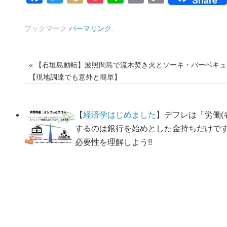
Link
ブックマーク
パーマリンク
.
«
【石垣島動転】波照間島で流木焚き火とソーキ・バーベキュ
【現地調達でも意外と簡単】
【
経済学はじめました
】デフレは「労働(
するのは銀行を始めとした金持ちだけで
必要性を理解しよう!!