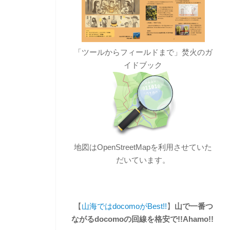
「ツールからフィールドまで」焚火のガ
イドブック
地図はOpenStreetMapを利用させていた
だいています。
【
山海ではdocomoがBest!!
】
山で一番つ
ながるdocomoの回線を格安で!!Ahamo!!