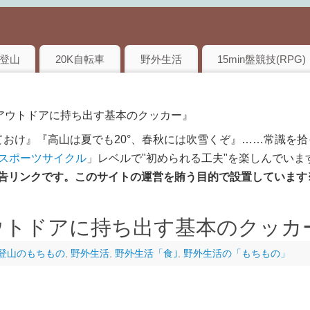
登山
20K自転車
野外生活
15min盤競技(RPG)
『アウトドアに持ち出す基本のクッカー』
おけ』『高山は夏でも20°、春秋には吹雪くぞ』……常識を拾
のスポーツサイクル
」レベルで"初められる工夫"を楽しんでいま
は広告リンクです。このサイトの運営を賄う目的で設置しています
ウトドアに持ち出す基本のクッカ
登山のもちもの
,
野外生活
,
野外生活「食｣
,
野外生活の「もちもの」