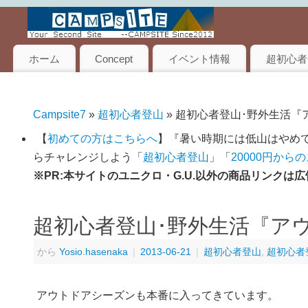
ホーム
Concept
イベント情報
超初心者
Campsite7
»
超初心者登山
» 超初心者登山･野外生活
【
初めての方はこちらへ
】『暑い時期には低山はやめて
らチャレンジしよう「
超初心者登山
」「
20000円から
※PR:本サイトのユニクロ・G.U.以外の商品リンク
超初心者登山･野外生活『ア
から
Yosio.hasenaka
|
2013-06-21
|
超初心者登山
,
超初心者
アウトドアシーズンも本番に入ってきています。