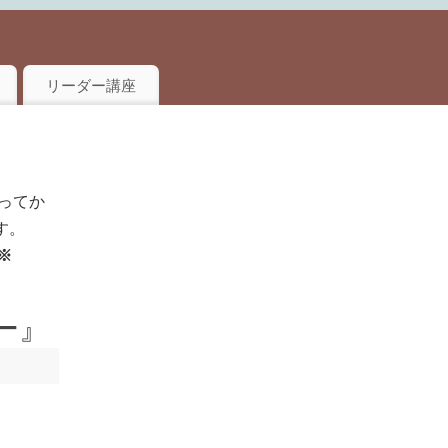
リーダー講座
ってか
す。
※
ー』