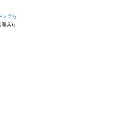
キングを
理具)』