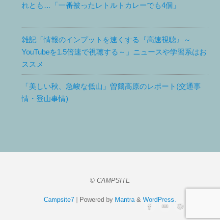
れとも…「一番被ったレトルトカレーでも4個」
雑記「情報のインプットを速くする『高速視聴』～
YouTubeを1.5倍速で視聴する～」ニュースや学習系はお
ススメ
「美しい秋、急峻な低山」曽爾高原のレポート(交通事
情・登山事情)
© CAMPSITE
Campsite7
| Powered by
Mantra
&
WordPress.