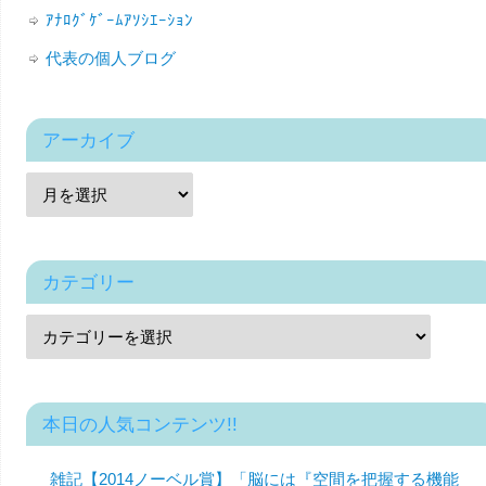
ｱﾅﾛｸﾞｹﾞｰﾑｱｿｼｴｰｼｮﾝ
代表の個人ブログ
アーカイブ
カテゴリー
本日の人気コンテンツ!!
雑記【2014ノーベル賞】「脳には『空間を把握する機能