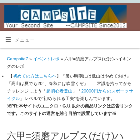
メニュー
Campsite7
»
イベントレポ
» 六甲=須磨アルプス(だけ)ハイキン
グのレポ
【
初めての方はこちらへ
】『暑い時期には低山はやめておけ』
『高山は夏でも20°、春秋には吹雪くぞ』……常識を拾ってから
チャレンジしよう「
超初心者登山
」「
20000円からのスポーツサ
イクル
」レベルで"初められる工夫"を楽しんでいます。
※PR:本サイトのユニクロ・G.U.以外の商品リンクは広告リンク
です。このサイトの運営を賄う目的で設置しています※
六甲=須磨アルプス(だけ)ハ