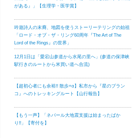
がある』」【生理学・医学賞】
吟遊詩人の末裔、地図を使うストーリーテリングの始祖
「ロード・オブ・ザ・リング60周年『The Art of The
Lord of the Rings』の世界」
12月1日は「愛宕山参道から水尾の里へ」(参道の保津峡
駅行きのルートから米買い道へ合流)
【超初心者にも余裕!! 散歩+α】私市から『星のブラン
コ』へのトレッキングルート【山行報告】
【もう一声】「ネパール大地震支援は始まったばか
り!!」【寄付を】