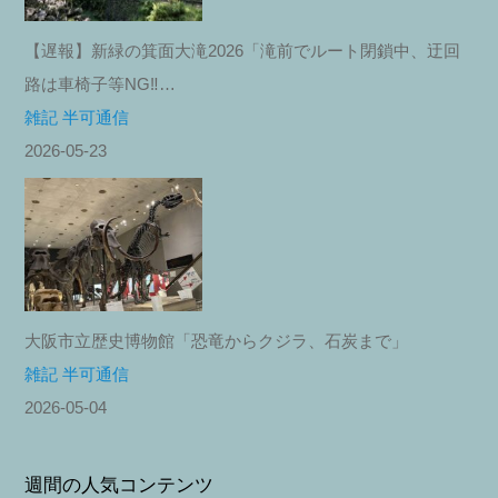
【遅報】新緑の箕面大滝2026「滝前でルート閉鎖中、迂回
路は車椅子等NG‼︎…
雑記 半可通信
2026-05-23
大阪市立歴史博物館「恐竜からクジラ、石炭まで」
雑記 半可通信
2026-05-04
週間の人気コンテンツ