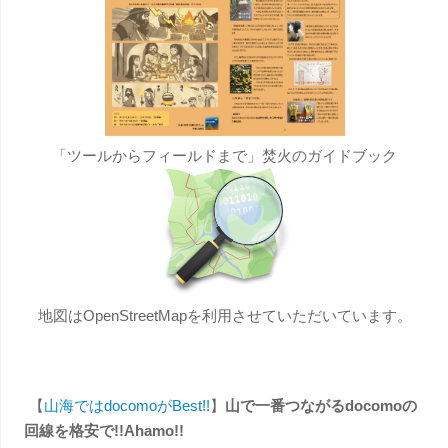
「ツールからフィールドまで」焚火のガイドブック
地図はOpenStreetMapを利用させていただいています。
【
山海ではdocomoがBest!!
】
山で一番つながるdocomoの
回線を格安で!!Ahamo!!