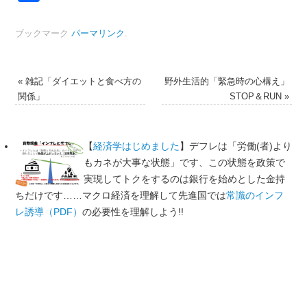
有
ブックマーク
パーマリンク
.
«
雑記「ダイエットと食べ方の
野外生活的「緊急時の心構え」
関係」
STOP＆RUN
»
【
経済学はじめました
】デフレは「労働(者)より
もカネが大事な状態」です、この状態を政策で
実現してトクをするのは銀行を始めとした金持
ちだけです……マクロ経済を理解して先進国では
常識のインフ
レ誘導（PDF）
の必要性を理解しよう!!