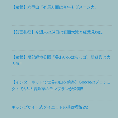
【速報】六甲山「有馬方面は今年もダメージ大」
【箕面彷徨】今週末の24日は箕面大滝と紅葉見物に
【速報】服部緑地公園「谷あいのはらっぱ」新遊具は大
人気!!
【インターネットで世界の山を偵察】Googleのプロジェ
クトで5人の冒険家のモンブランが公開!!
キャンプサイト式ダイエットの基礎理論2/2