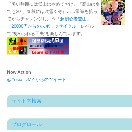
『暑い時期には低山はやめておけ』『高山は夏
でも20°、春秋には吹雪くぞ』……常識を拾っ
てからチャレンジしよう「
超初心者登山
」
「
20000円からのスポーツサイクル
」レベル
で”初められる工夫”を楽しんでいます。
Now Action
@Yosio_DMZ からのツイート
サイト内検索
ブログロール