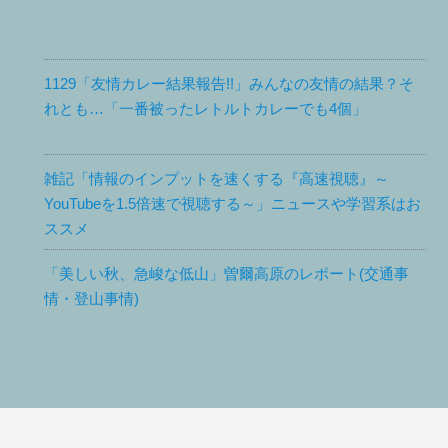
1129「友情カレー結果報告!!」みんなの友情の結果？そ
れとも…「一番被ったレトルトカレーでも4個」
雑記「情報のインプットを速くする『高速視聴』～
YouTubeを1.5倍速で視聴する～」ニュースや学習系はお
ススメ
「美しい秋、急峻な低山」曽爾高原のレポート(交通事
情・登山事情)