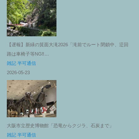
【遅報】新緑の箕面大滝2026「滝前でルート閉鎖中、迂回
路は車椅子等NG‼︎…
雑記 半可通信
2026-05-23
大阪市立歴史博物館「恐竜からクジラ、石炭まで」
雑記 半可通信