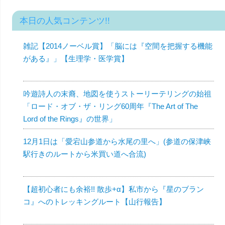
本日の人気コンテンツ!!
雑記【2014ノーベル賞】「脳には『空間を把握する機能
がある』」【生理学・医学賞】
吟遊詩人の末裔、地図を使うストーリーテリングの始祖
「ロード・オブ・ザ・リング60周年『The Art of The
Lord of the Rings』の世界」
12月1日は「愛宕山参道から水尾の里へ」(参道の保津峡
駅行きのルートから米買い道へ合流)
【超初心者にも余裕!! 散歩+α】私市から『星のブラン
コ』へのトレッキングルート【山行報告】