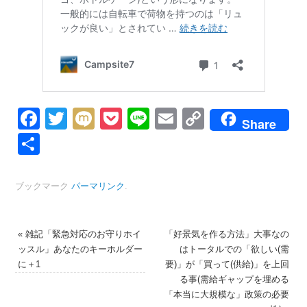
Facebook
Twitter
Mixi
Pocket
Line
Email
Copy
Share
Link
共
有
ブックマーク
パーマリンク
.
«
雑記「緊急対応のお守りホイ
「好景気を作る方法」大事なの
ッスル」あなたのキーホルダー
はトータルでの「欲しい(需
に＋1
要)」が「買って(供給)」を上回
る事(需給ギャップを埋める
「本当に大規模な」政策の必要