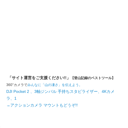
「サイト運営をご支援ください!!」
【登山記録のベストツール】
360°カメラで
みんなに「山の凄さ」を伝えよう。
DJI Pocket 2 、3軸ジンバル 手持ちスタビライザー、4Kカメ
ラ、1
→アクションカメラ マウントもどうぞ!!