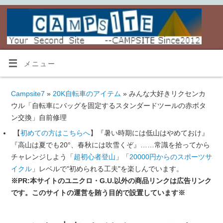
メニュー
Campsite7
»
20K自転車のアイテム
» みんな大好きリクセンカ
ウル「自転車にバッグを固定するスタンダードツールの赤ボタ
ン交換」自前修理
【
初めての方はこちらへ
】『暑い時期には低山はやめておけ』
『高山は夏でも20°、春秋には吹雪くぞ』……常識を拾ってから
チャレンジしよう「
超初心者登山
」「
20000円からのスポーツサ
イクル
」レベルで"初められる工夫"を楽しんでいます。
※PR:本サイトのユニクロ・G.U.以外の商品リンクは広告リンク
です。このサイトの運営を賄う目的で設置しています※