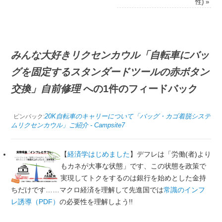
性)
»
みんな大好きリクセンカウル「自転車にバッ
グを固定するスタンダードツールの赤ボタン
交換」自前修理
への1件のフィードバック
20K自転車のキャリーについて「バッグ・カゴ着脱システ
ピンバック:
ムリクセンカウル」ご紹介 - Campsite7
【
経済学はじめました
】デフレは「労働(者)より
もカネが大事な状態」です、この状態を政策で
実現してトクをするのは銀行を始めとした金持
ちだけです……マクロ経済を理解して先進国では
常識のインフ
レ誘導（PDF）
の必要性を理解しよう!!