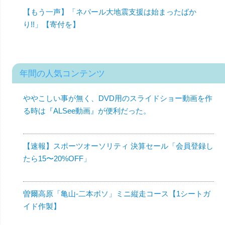
【もう一声】「ネパール大地震支援は始まったばか
り!!」【寄付を】
年間の人気コンテンツ
ややこしい事が無く、DVD用のスライドショー動画を作
る時は『ALSee動画』が便利だった。
【速報】スポーツオーソリティ 決算セール「会員登録し
たら15〜20%OFF」
曽爾高原「亀山-二本ボソ」ミニ縦走コース【1シートガ
イド作製】