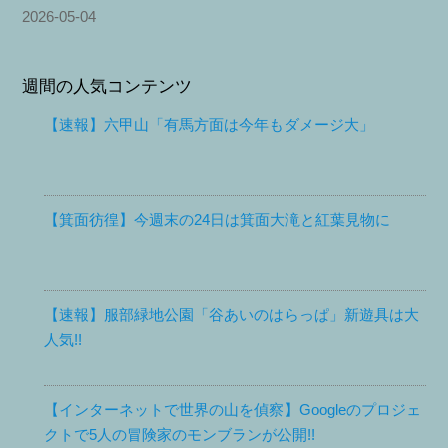
2026-05-04
週間の人気コンテンツ
【速報】六甲山「有馬方面は今年もダメージ大」
【箕面彷徨】今週末の24日は箕面大滝と紅葉見物に
【速報】服部緑地公園「谷あいのはらっぱ」新遊具は大
人気!!
【インターネットで世界の山を偵察】Googleのプロジェ
クトで5人の冒険家のモンブランが公開!!