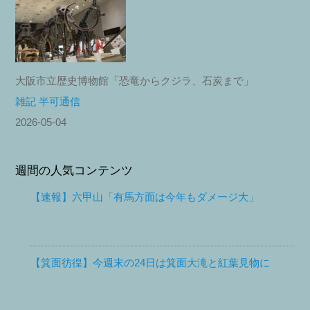
大阪市立歴史博物館「恐竜からクジラ、石炭まで」
雑記 半可通信
2026-05-04
週間の人気コンテンツ
【速報】六甲山「有馬方面は今年もダメージ大」
【箕面彷徨】今週末の24日は箕面大滝と紅葉見物に