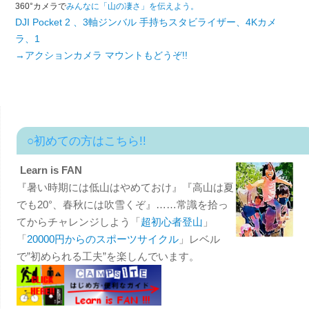
360°カメラで
みんなに「山の凄さ」を伝えよう。
DJI Pocket 2 、3軸ジンバル 手持ちスタビライザー、4Kカメ
ラ、1
→アクションカメラ マウントもどうぞ!!
○初めての方はこちら!!
Learn is FAN
『暑い時期には低山はやめておけ』『高山は夏
でも20°、春秋には吹雪くぞ』……常識を拾っ
てからチャレンジしよう「
超初心者登山
」
「
20000円からのスポーツサイクル
」レベル
で”初められる工夫”を楽しんでいます。