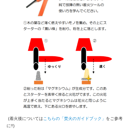
(着火後については
こちらの「焚火のガイドブック」
をご参考
に!!)