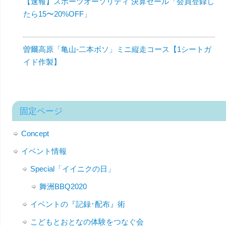
【速報】スポーツオーソリティ 決算セール「会員登録し
たら15〜20%OFF」
曽爾高原「亀山-二本ボソ」ミニ縦走コース【1シートガ
イド作製】
固定ページ
Concept
イベント情報
Special「イイニクの日」
舞洲BBQ2020
イベントの『記録･配布』術
こどもとおとなの体験をつなぐ会