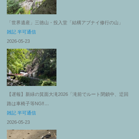
「世界遺産」三徳山・投入堂「結構アブナイ修行の山」
雑記 半可通信
2026-05-23
【遅報】新緑の箕面大滝2026「滝前でルート閉鎖中、迂回
路は車椅子等NG‼︎…
雑記 半可通信
2026-05-23