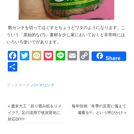
数センチを切ってほぐすとちょうどワタのようになります、こ
ういう「原始的な(?)」素材を少し家においておくと非常時には
いろいろ使いでがあります。
Facebook
Twitter
Mixi
Pocket
Line
Email
Copy
Share
Link
共
有
ブックマーク
パーマリンク
.
«
週末大工「折り畳み机をリメ
毎年恒例「冬季の災害に備えて
イク?」足の流用で状況変化に
備蓄を!!」という呼びかけ
»
対応DIY!!