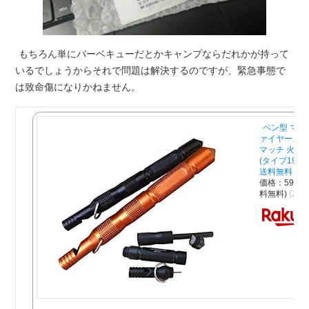
もちろん単にバーベキューだとかキャンプならだれかが持って
いるでしょうからそれで問題は解決するのですが、緊急事態で
は致命傷になりかねません。
ペン型 マグ
ァイヤースタ
マッチ 火打
(タイプ19)
送料無料、代
価格：598
料無料)
(202