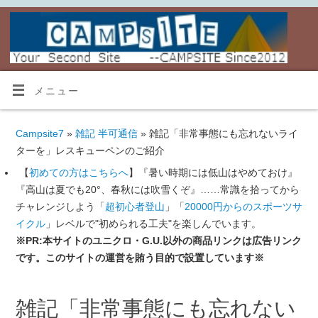
メニュー
Campsite7
»
雑記 半可通信
» 雑記「非常事態にも忘れないライ
ターを」レスキューペンのご紹介
【
初めての方はこちらへ
】『暑い時期には低山はやめておけ』
『高山は夏でも20°、春秋には吹雪くぞ』……常識を拾ってから
チャレンジしよう「
超初心者登山
」「
20000円からのスポーツサ
イクル
」レベルで"初められる工夫"を楽しんでいます。
※PR:本サイトのユニクロ・G.U.以外の商品リンクは広告リンク
です。このサイトの運営を賄う目的で設置しています※
雑記「非常事態にも忘れない