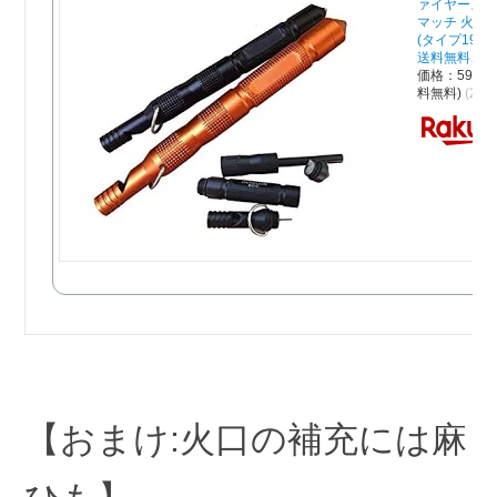
ァイヤースタ
マッチ 火打
(タイプ19)
送料無料、代
価格：598
料無料)
(202
【おまけ:火口の補充には麻