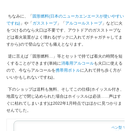
ちなみに、「
固形燃料(日本のニューカエンエースが使いやすい
ですね)
」や「
ガスストーブ
」「
アルコールストーブ
」などに火
をつけるのなら火口は不要です、アウトドアのガスストーブな
どは着火装置がよく壊れる(ザックに入れてガチャガチャしてま
すから)ので登山などでも備えとなります。
逆に言えば「固形燃料…」等とセットで持てば着火の時間を短
くすることができます(単純に
消毒用アルコール
も火口に使える
ので、今ならアルコールを
携帯用ボトル
に入れて持ち歩く方が
いいかもしれないですね)。
下のショップは送料も無料、そしてこの仕様(ホイッスル付き、
地震などで閉じ込められた場合はホイッスルは必須……声はす
ぐに枯れてしまいます)は2022年1月時点ではほかに見つかりま
せんでした。
ペン型 マグ