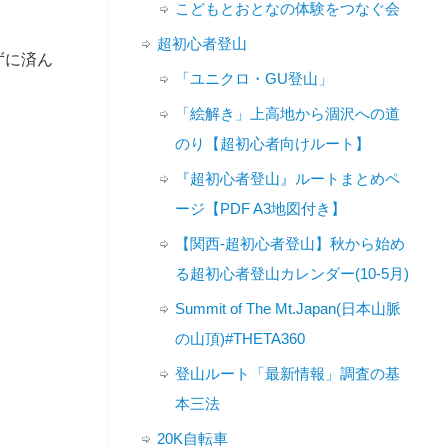
こどもとおとなの体験をつなぐ会
超初心者登山
ずに済ん
「ユニクロ・GU登山」
「絵解き」上高地から涸沢への道
のり【超初心者向けルート】
『超初心者登山』ルートまとめペ
ージ【PDF A3地図付き】
【関西-超初心者登山】秋から始め
る超初心者登山カレンダー(10-5月)
Summit of The Mt.Japan(日本山脈
の山頂)#THETA360
登山ルート「最新情報」調査の基
本三法
20K自転車