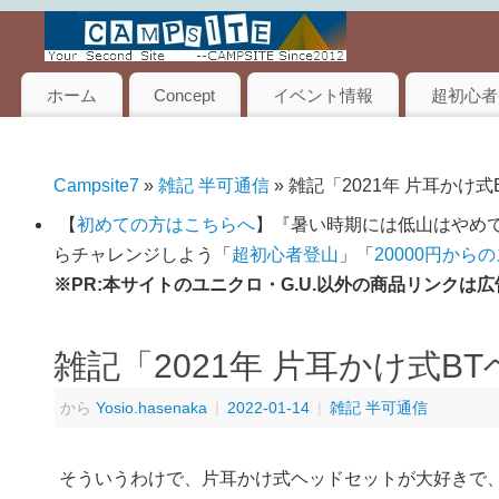
ホーム
Concept
イベント情報
超初心者
Campsite7
»
雑記 半可通信
» 雑記「2021年 片耳か
【
初めての方はこちらへ
】『暑い時期には低山はやめて
らチャレンジしよう「
超初心者登山
」「
20000円から
※PR:本サイトのユニクロ・G.U.以外の商品リンク
雑記「2021年 片耳かけ式
から
Yosio.hasenaka
|
2022-01-14
|
雑記 半可通信
そういうわけで、片耳かけ式ヘッドセットが大好きで