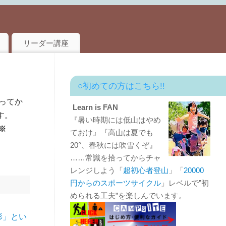
リーダー講座
○初めての方はこちら!!
ってか
Learn is FAN
す。
『暑い時期には低山はやめ
※
ておけ』『高山は夏でも
20°、春秋には吹雪くぞ』
……常識を拾ってからチャ
レンジしよう「
超初心者登山
」「
20000
円からのスポーツサイクル
」レベルで”初
められる工夫”を楽しんでいます。
形」とい