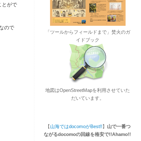
ことがで
なので
「ツールからフィールドまで」焚火のガ
イドブック
地図はOpenStreetMapを利用させていた
だいています。
【
山海ではdocomoがBest!!
】
山で一番つ
ながるdocomoの回線を格安で!!Ahamo!!