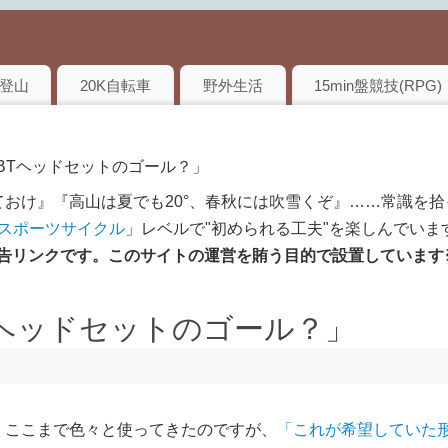
登山
20K自転車
野外生活
15min盤競技(RPG)
け式BTヘッドセットのゴール？」
おけ』『高山は夏でも20°、春秋には吹雪くぞ』……常識を拾
のスポーツサイクル
」レベルで"初められる工夫"を楽しんでいま
は広告リンクです。このサイトの運営を賄う目的で設置しています
BTヘッドセットのゴール？」
、ここまで色々と使ってきたのですが、
「これが希望していた