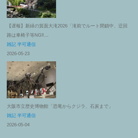
【遅報】新緑の箕面大滝2026「滝前でルート閉鎖中、迂回
路は車椅子等NG‼︎…
雑記 半可通信
2026-05-23
大阪市立歴史博物館「恐竜からクジラ、石炭まで」
雑記 半可通信
2026-05-04