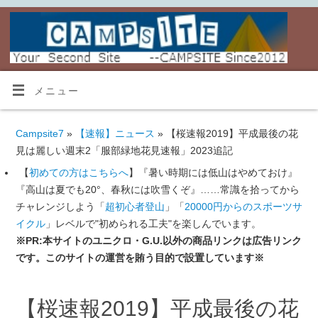
メニュー
Campsite7
»
【速報】ニュース
» 【桜速報2019】平成最後の花
見は麗しい週末2「服部緑地花見速報」2023追記
【
初めての方はこちらへ
】『暑い時期には低山はやめておけ』
『高山は夏でも20°、春秋には吹雪くぞ』……常識を拾ってから
チャレンジしよう「
超初心者登山
」「
20000円からのスポーツサ
イクル
」レベルで"初められる工夫"を楽しんでいます。
※PR:本サイトのユニクロ・G.U.以外の商品リンクは広告リンク
です。このサイトの運営を賄う目的で設置しています※
【桜速報2019】平成最後の花