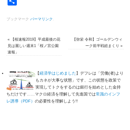
共
有
ブックマーク
パーマリンク
.
«
【桜速報2019】平成最後の花
【弥栄 令和】ゴールデンウィ
見は麗しい週末1「桜ノ宮公園
ーク前半戦総まくり
»
速報」
【
経済学はじめました
】デフレは「労働(者)より
もカネが大事な状態」です、この状態を政策で
実現してトクをするのは銀行を始めとした金持
ちだけです……マクロ経済を理解して先進国では
常識のインフ
レ誘導（PDF）
の必要性を理解しよう!!