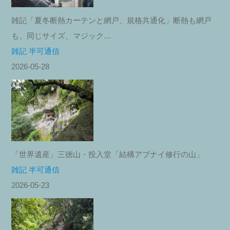
雑記「夏冬断熱カーテンと網戸、規格共通化」断熱も網戸
も、同じサイズ、マジック…
雑記 半可通信
2026-05-28
「世界遺産」三徳山・投入堂「結構アブナイ修行の山」
雑記 半可通信
2026-05-23