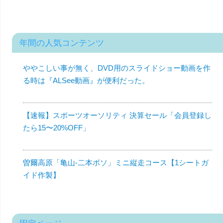
年間の人気コンテンツ
ややこしい事が無く、DVD用のスライドショー動画を作
る時は『ALSee動画』が便利だった。
【速報】スポーツオーソリティ 決算セール「会員登録し
たら15〜20%OFF」
曽爾高原「亀山-二本ボソ」ミニ縦走コース【1シートガ
イド作製】