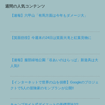
週間の人気コンテンツ
【速報】六甲山「有馬方面は今年もダメージ大」
【箕面彷徨】今週末の24日は箕面大滝と紅葉見物に
【速報】服部緑地公園「谷あいのはらっぱ」新遊具は大
人気!!
【インターネットで世界の山を偵察】Googleのプロジェ
クトで5人の冒険家のモンブランが公開!!
キャンプサイト式ダイエットの基礎理論2/2