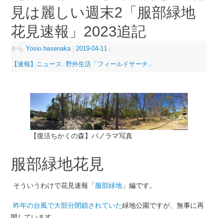
見は麗しい週末2「服部緑地
花見速報」2023追記
から
Yosio.hasenaka
|
2019-04-11
|
【速報】ニュース
,
野外生活「フィールドサーチ」
【復活ちかくの森】パノラマ写真
服部緑地花見
そういうわけで花見速報「
服部緑地
」編です。
昨年の台風で大部分閉鎖されていた
緑地公園ですが、無事に再
開しています。