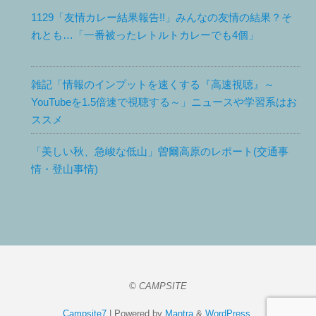
1129「友情カレー結果報告!!」みんなの友情の結果？そ
れとも…「一番被ったレトルトカレーでも4個」
雑記「情報のインプットを速くする『高速視聴』～
YouTubeを1.5倍速で視聴する～」ニュースや学習系はお
ススメ
「美しい秋、急峻な低山」曽爾高原のレポート(交通事
情・登山事情)
© CAMPSITE
Campsite7
| Powered by
Mantra
&
WordPress.