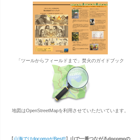
「ツールからフィールドまで」焚火のガイドブック
地図はOpenStreetMapを利用させていただいています。
【
山海ではdocomoがBest!!
】
山で一番つながるdocomoの