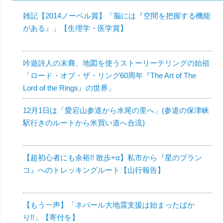
雑記【2014ノーベル賞】「脳には『空間を把握する機能
がある』」【生理学・医学賞】
吟遊詩人の末裔、地図を使うストーリーテリングの始祖
「ロード・オブ・ザ・リング60周年『The Art of The
Lord of the Rings』の世界」
12月1日は「愛宕山参道から水尾の里へ」(参道の保津峡
駅行きのルートから米買い道へ合流)
【超初心者にも余裕!! 散歩+α】私市から『星のブラン
コ』へのトレッキングルート【山行報告】
【もう一声】「ネパール大地震支援は始まったばか
り!!」【寄付を】