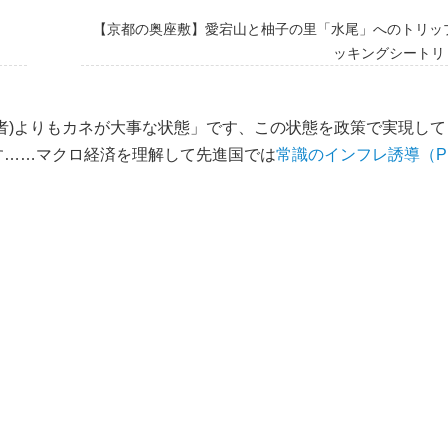
【京都の奥座敷】愛宕山と柚子の里「水尾」へのトリッ
ッキングシートリ
者)よりもカネが大事な状態」です、この状態を政策で実現して
す……マクロ経済を理解して先進国では
常識のインフレ誘導（P