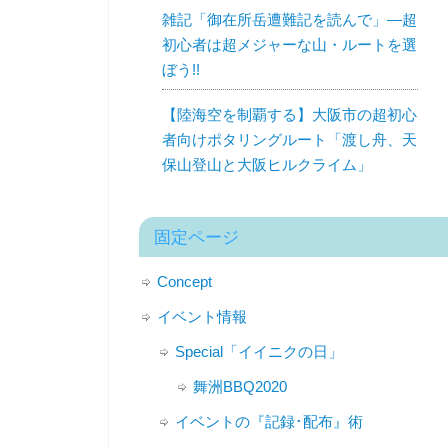
雑記「御在所岳遭難記を読んで」—超
初心者は超メジャーな山・ルートを選
ぼう!!
【陸海空を制覇する】大阪市の超初心
者向けポタリングルート「渡し舟、天
保山登山と大阪ヒルクライム」
固定ページ
Concept
イベント情報
Special「イイニクの日」
舞洲BBQ2020
イベントの『記録･配布』術