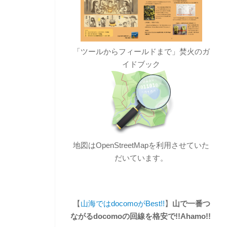
「ツールからフィールドまで」焚火のガ
イドブック
地図はOpenStreetMapを利用させていた
だいています。
【
山海ではdocomoがBest!!
】
山で一番つ
ながるdocomoの回線を格安で!!Ahamo!!