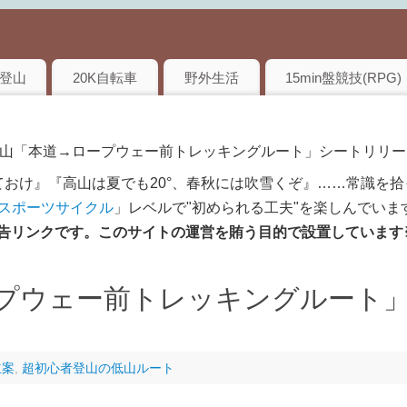
登山
20K自転車
野外生活
15min盤競技(RPG)
登山「本道→ロープウェー前トレッキングルート」シートリリー
おけ』『高山は夏でも20°、春秋には吹雪くぞ』……常識を拾
のスポーツサイクル
」レベルで"初められる工夫"を楽しんでいま
は広告リンクです。このサイトの運営を賄う目的で設置しています
プウェー前トレッキングルート
立案
,
超初心者登山の低山ルート