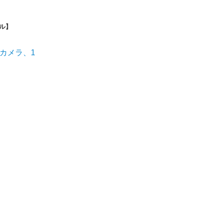
ル】
Kカメラ、1