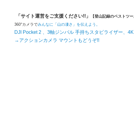
「サイト運営をご支援ください!!」
【登山記録のベストツー
360°カメラで
みんなに「山の凄さ」を伝えよう。
DJI Pocket 2 、3軸ジンバル 手持ちスタビライザー、4
→アクションカメラ マウントもどうぞ!!