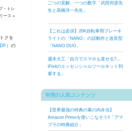
二つの見解、一つの数字「武田邦彦先
プ・トレ
生と高橋洋一先生」
リース
»
【これは必須】20K自転車用ブレーキ
トクを
ライトの「NANO」の誤動作と改良型
DF）
の
「NANO DUO」
週末大工「自力でスマホも直せる?…
iFixitのエッセンシャルツールキット到
着する」
年間の人気コンテンツ
【世界最強の特典の幕の内弁当】
Amazon Primeを使いこなそう!!「アマ
プラの特典紹介」