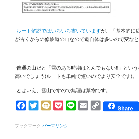
ルート解説ではいろいろ書いています
が、「基本的に
が古くからの修験道の山なので道自体は多いので変なと
普通の山だと「雪のある時期はとんでもない!!」とい
高いでしょう(ルートも単純で短いのでより安全です)。
とはいえ、雪山ですので無理は禁物です。
Facebook
Twitter
Mixi
Pocket
Line
Email
Copy
Share
Link
ブックマーク
パーマリンク
.