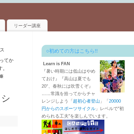
リーダー講座
ス
○初めての方はこちら!!
ってか
Learn is FAN
す。
『暑い時期には低山はやめ
※
ておけ』『高山は夏でも
20°、春秋には吹雪くぞ』
……常識を拾ってからチャ
」シ
レンジしよう「
超初心者登山
」「
20000
円からのスポーツサイクル
」レベルで”初
められる工夫”を楽しんでいます。