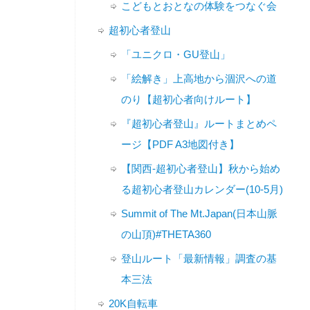
こどもとおとなの体験をつなぐ会
超初心者登山
「ユニクロ・GU登山」
「絵解き」上高地から涸沢への道
のり【超初心者向けルート】
『超初心者登山』ルートまとめペ
ージ【PDF A3地図付き】
【関西-超初心者登山】秋から始め
る超初心者登山カレンダー(10-5月)
Summit of The Mt.Japan(日本山脈
の山頂)#THETA360
登山ルート「最新情報」調査の基
本三法
20K自転車