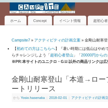
ホーム
Concept
イベント情報
超初心者
Campsite7
»
アクティビティの計画立案
» 金剛山耐寒
【
初めての方はこちらへ
】『暑い時期には低山はやめて
らチャレンジしよう「
超初心者登山
」「
20000円から
※PR:本サイトのユニクロ・G.U.以外の商品リンク
金剛山耐寒登山「本道→ロー
ートリリース
から
Yosio.hasenaka
|
2018-02-01
|
アクティビティの計画