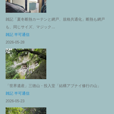
雑記「夏冬断熱カーテンと網戸、規格共通化」断熱も網戸
も、同じサイズ、マジック…
雑記 半可通信
2026-05-28
「世界遺産」三徳山・投入堂「結構アブナイ修行の山」
雑記 半可通信
2026-05-23