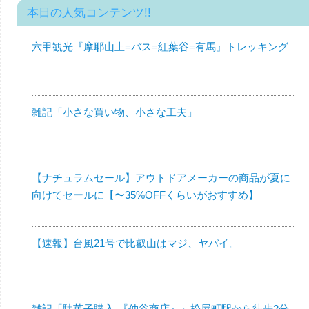
本日の人気コンテンツ!!
六甲観光『摩耶山上=バス=紅葉谷=有馬』トレッキング
雑記「小さな買い物、小さな工夫」
【ナチュラムセール】アウトドアメーカーの商品が夏に
向けてセールに【〜35%OFFくらいがおすすめ】
【速報】台風21号で比叡山はマジ、ヤバイ。
雑記「駄菓子購入-『仲谷商店』」松屋町駅から徒歩2分