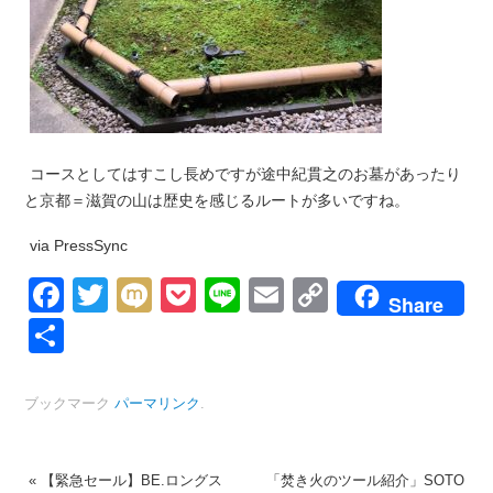
コースとしてはすこし長めですが途中紀貫之のお墓があったり
と京都＝滋賀の山は歴史を感じるルートが多いですね。
via PressSync
Facebook
Twitter
Mixi
Pocket
Line
Email
Copy
Share
Link
共
有
ブックマーク
パーマリンク
.
«
【緊急セール】BE.ロングス
「焚き火のツール紹介」SOTO