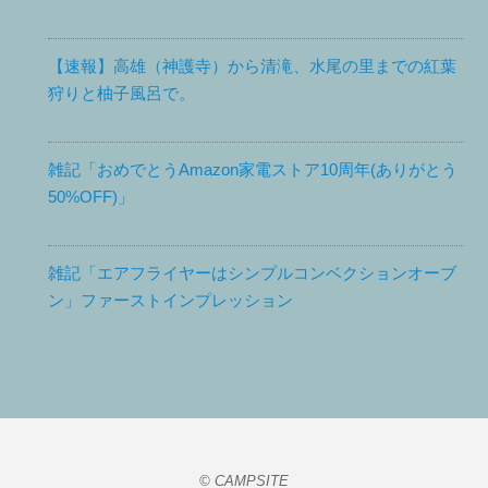
【速報】高雄（神護寺）から清滝、水尾の里までの紅葉
狩りと柚子風呂で。
雑記「おめでとうAmazon家電ストア10周年(ありがとう
50%OFF)」
雑記「エアフライヤーはシンプルコンベクションオーブ
ン」ファーストインプレッション
© CAMPSITE