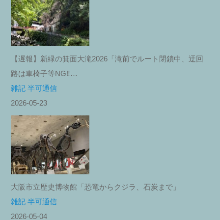
【遅報】新緑の箕面大滝2026「滝前でルート閉鎖中、迂回
路は車椅子等NG‼︎…
雑記 半可通信
2026-05-23
大阪市立歴史博物館「恐竜からクジラ、石炭まで」
雑記 半可通信
2026-05-04