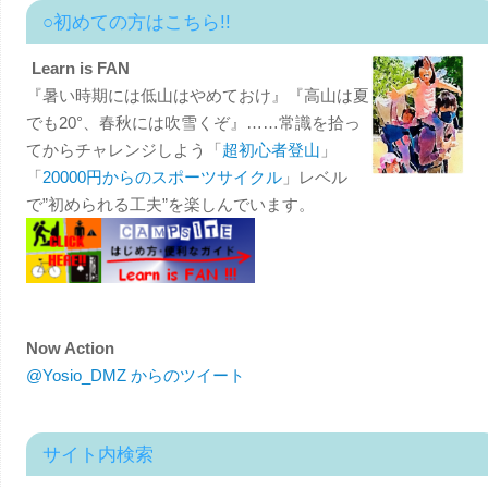
○初めての方はこちら!!
Learn is FAN
『暑い時期には低山はやめておけ』『高山は夏
でも20°、春秋には吹雪くぞ』……常識を拾っ
てからチャレンジしよう「
超初心者登山
」
「
20000円からのスポーツサイクル
」レベル
で”初められる工夫”を楽しんでいます。
Now Action
@Yosio_DMZ からのツイート
サイト内検索