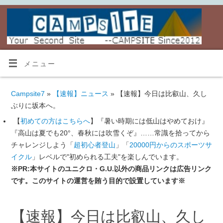
メニュー
Campsite7
»
【速報】ニュース
» 【速報】今日は比叡山、久し
ぶりに坂本へ。
【
初めての方はこちらへ
】『暑い時期には低山はやめておけ』
『高山は夏でも20°、春秋には吹雪くぞ』……常識を拾ってから
チャレンジしよう「
超初心者登山
」「
20000円からのスポーツサ
イクル
」レベルで"初められる工夫"を楽しんでいます。
※PR:本サイトのユニクロ・G.U.以外の商品リンクは広告リンク
です。このサイトの運営を賄う目的で設置しています※
【速報】今日は比叡山、久し