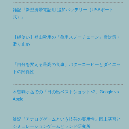
雑記『新型携帯電話用 追加バッテリー（USBポート
式）』
【縄使い】登山靴用の「亀甲スノーチェーン」雪対策・
滑り止め
「自分を変える最高の食事」バターコーヒーとダイエッ
トの関係性
木曽駒ヶ岳での「日の出ベストショット×2」Google vs
Apple
雑記『アナログゲームという技芸の実用性』図上演習と
シミュレーションゲームとランド研究所