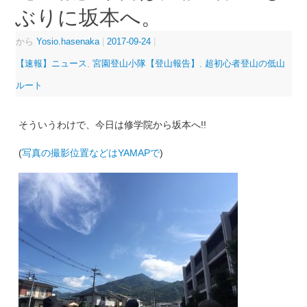
ぶりに坂本へ。
から
Yosio.hasenaka
|
2017-09-24
|
【速報】ニュース
,
宮園登山小隊【登山報告】
,
超初心者登山の低山
ルート
そういうわけで、今日は修学院から坂本へ!!
(
写真の撮影位置などはYAMAPで
)