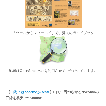
「ツールからフィールドまで」焚火のガイドブック
地図はOpenStreetMapを利用させていただいています。
【
山海ではdocomoがBest!!
】
山で一番つながるdocomoの
回線を格安で!!Ahamo!!