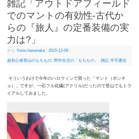
雑記「アウトドアフィールド
でのマントの有効性-古代か
らの『旅人』の定番装備の実
力は?」
から
Yosio.hasenaka
|
2015-12-09
|
超初心者登山のもちもの
,
野外生活の「もちもの」
,
雑記 半可通信
そういうわけで今年のハロウィンで買った「マント（ポンチ
ョ）」ですが、一応フル化繊(アクリル)だったので登山でもトラ
イアルしてみました。