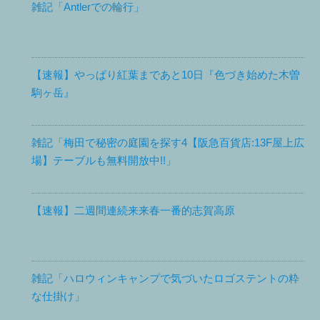
雑記「Antlerでの輪行」
【速報】やっぱり紅葉まであと10日『色づき始めた木曽
駒ヶ岳』
雑記「梅田で秘密の庭園を探す4【阪急百貨店:13F屋上広
場】テーブルも無料開放中!!」
【速報】二週間連続来来春一番的志賀高原
雑記「ハロウィンキャンプで気づいたロゴステントの粋
な仕掛け」