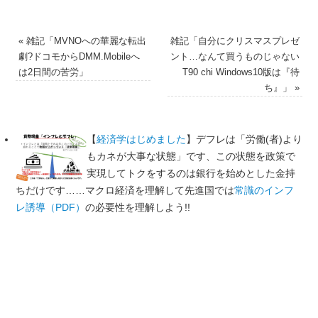
«
雑記「MVNOへの華麗な転出
雑記「自分にクリスマスプレゼ
劇?ドコモからDMM.Mobileへ
ント…なんて買うものじゃない
は2日間の苦労」
T90 chi Windows10版は『待
ち』」
»
【
経済学はじめました
】デフレは「労働(者)より
もカネが大事な状態」です、この状態を政策で
実現してトクをするのは銀行を始めとした金持
ちだけです……マクロ経済を理解して先進国では
常識のインフ
レ誘導（PDF）
の必要性を理解しよう!!