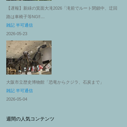
【遅報】新緑の箕面大滝2026「滝前でルート閉鎖中、迂回
路は車椅子等NG‼︎…
雑記 半可通信
2026-05-23
大阪市立歴史博物館「恐竜からクジラ、石炭まで」
雑記 半可通信
2026-05-04
週間の人気コンテンツ