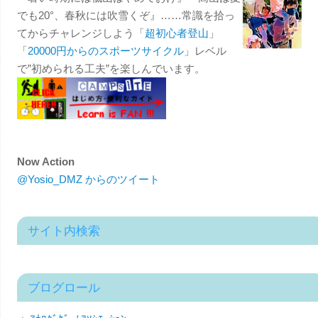
でも20°、春秋には吹雪くぞ』……常識を拾っ
てからチャレンジしよう「
超初心者登山
」
「
20000円からのスポーツサイクル
」レベル
で”初められる工夫”を楽しんでいます。
Now Action
@Yosio_DMZ からのツイート
サイト内検索
ブログロール