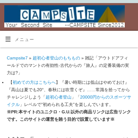
メニュー
Campsite7
»
超初心者登山のもちもの
» 雑記「アウトドアフィ
ールドでのマントの有効性-古代からの『旅人』の定番装備の実
力は?」
【
初めての方はこちらへ
】『暑い時期には低山はやめておけ』
『高山は夏でも20°、春秋には吹雪くぞ』……常識を拾ってから
チャレンジしよう「
超初心者登山
」「
20000円からのスポーツサ
イクル
」レベルで"初められる工夫"を楽しんでいます。
※PR:本サイトのユニクロ・G.U.以外の商品リンクは広告リンク
です。このサイトの運営を賄う目的で設置しています※