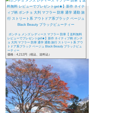
ポンチョ メンズ レディース マフラー 防寒【 送料無料
レビューでプレゼントget★】新作 ネイティブ柄 ポンチ
ョ 大判 マフラー 防寒 通学 通勤 旅行 ストリート系 アウ
トドア系ブラック ベージュ Black Beauty ブラックビュ
ーティー
価格：4,212円（税込、送料込）