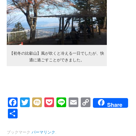
【初冬の比叡山】風が吹くと冷える一日でしたが、快
適に過ごすことができました。
Facebook
Twitter
Mixi
Pocket
Line
Email
Copy
Share
Link
共
有
ブックマーク
パーマリンク
.