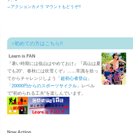
→アクションカメラ マウントもどうぞ!!
○初めての方はこちら!!
Learn is FAN
『暑い時期には低山はやめておけ』『高山は夏
でも20°、春秋には吹雪くぞ』……常識を拾っ
てからチャレンジしよう「
超初心者登山
」
「
20000円からのスポーツサイクル
」レベル
で”初められる工夫”を楽しんでいます。
Now Action