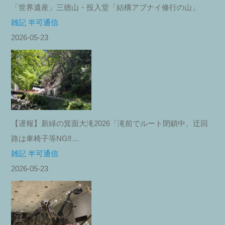
「世界遺産」三徳山・投入堂「結構アブナイ修行の山」
雑記 半可通信
2026-05-23
【遅報】新緑の箕面大滝2026「滝前でルート閉鎖中、迂回
路は車椅子等NG‼︎…
雑記 半可通信
2026-05-23