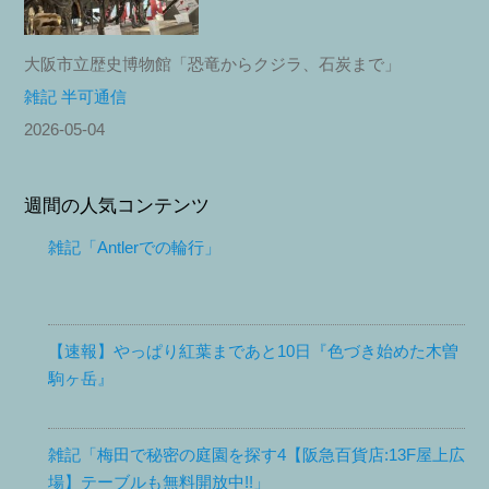
大阪市立歴史博物館「恐竜からクジラ、石炭まで」
雑記 半可通信
2026-05-04
週間の人気コンテンツ
雑記「Antlerでの輪行」
【速報】やっぱり紅葉まであと10日『色づき始めた木曽
駒ヶ岳』
雑記「梅田で秘密の庭園を探す4【阪急百貨店:13F屋上広
場】テーブルも無料開放中!!」