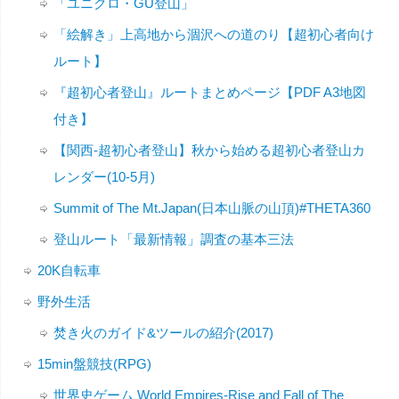
「ユニクロ・GU登山」
「絵解き」上高地から涸沢への道のり【超初心者向け
ルート】
『超初心者登山』ルートまとめページ【PDF A3地図
付き】
【関西-超初心者登山】秋から始める超初心者登山カ
レンダー(10-5月)
Summit of The Mt.Japan(日本山脈の山頂)#THETA360
登山ルート「最新情報」調査の基本三法
20K自転車
野外生活
焚き火のガイド&ツールの紹介(2017)
15min盤競技(RPG)
世界史ゲーム World Empires-Rise and Fall of The