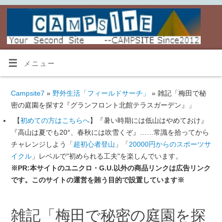
メニュー
Campsite7
»
野外生活「フィールドサーチ」
» 雑記「梅田で秘
密の庭園を探す2『グランフロント北館テラスガーデン』」
【
初めての方はこちらへ
】『暑い時期には低山はやめておけ』
『高山は夏でも20°、春秋には吹雪くぞ』……常識を拾ってから
チャレンジしよう「
超初心者登山
」「
20000円からのスポーツサ
イクル
」レベルで"初められる工夫"を楽しんでいます。
※PR:本サイトのユニクロ・G.U.以外の商品リンクは広告リンク
です。このサイトの運営を賄う目的で設置しています※
雑記「梅田で秘密の庭園を探