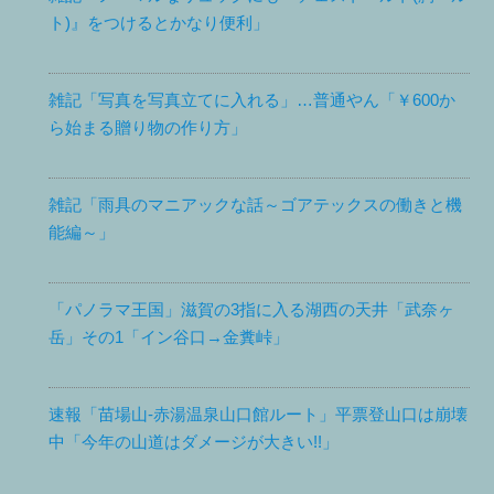
ト)』をつけるとかなり便利」
雑記「写真を写真立てに入れる」…普通やん「￥600か
ら始まる贈り物の作り方」
雑記「雨具のマニアックな話～ゴアテックスの働きと機
能編～」
「パノラマ王国」滋賀の3指に入る湖西の天井「武奈ヶ
岳」その1「イン谷口→金糞峠」
速報「苗場山-赤湯温泉山口館ルート」平票登山口は崩壊
中「今年の山道はダメージが大きい!!」