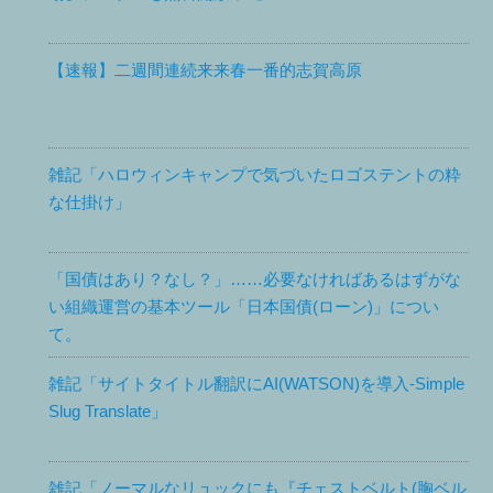
【速報】二週間連続来来春一番的志賀高原
雑記「ハロウィンキャンプで気づいたロゴステントの粋
な仕掛け」
「国債はあり？なし？」……必要なければあるはずがな
い組織運営の基本ツール「日本国債(ローン)」につい
て。
雑記「サイトタイトル翻訳にAI(WATSON)を導入-Simple
Slug Translate」
雑記「ノーマルなリュックにも『チェストベルト(胸ベル