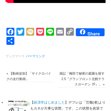
Facebook
Twitter
Mixi
Pocket
Line
Email
Copy
Share
Link
共
有
ブックマーク
パーマリンク
.
«
【動画追加】「サイクロバイ
雑記「梅田で秘密の庭園を探す
クの走行動画」
2.5『グランフロント北館テラ
スガーデン 7F』」
»
【
経済学はじめました
】デフレは「労働(者)より
もカネが大事な状態」です、この状態を政策で