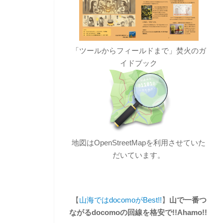
「ツールからフィールドまで」焚火のガ
イドブック
地図はOpenStreetMapを利用させていた
だいています。
【
山海ではdocomoがBest!!
】
山で一番つ
ながるdocomoの回線を格安で!!Ahamo!!