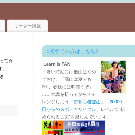
リーダー講座
○初めての方はこちら!!
ってか
Learn is FAN
す。
『暑い時期には低山はやめ
※
ておけ』『高山は夏でも
20°、春秋には吹雪くぞ』
……常識を拾ってからチャ
レンジしよう「
超初心者登山
」「
20000
円からのスポーツサイクル
」レベルで”初
められる工夫”を楽しんでいます。