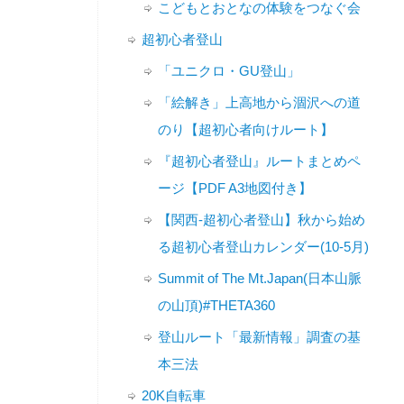
こどもとおとなの体験をつなぐ会
超初心者登山
「ユニクロ・GU登山」
「絵解き」上高地から涸沢への道
のり【超初心者向けルート】
『超初心者登山』ルートまとめペ
ージ【PDF A3地図付き】
【関西-超初心者登山】秋から始め
る超初心者登山カレンダー(10-5月)
Summit of The Mt.Japan(日本山脈
の山頂)#THETA360
登山ルート「最新情報」調査の基
本三法
20K自転車