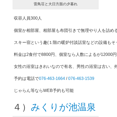
雷鳥荘と大日方面の夕暮れ
収容人員300人
個室か相部屋、相部屋も布団引きで無理やり人を詰め
スキー宿という趣(１階の暖炉付談話室などの設備もそ
料金は2食付で8800円、個室なら人数によるが12000
女性の浴室はきれいなので有名、男性の浴室は古い、外
予約は電話で
076-463-1664
/
076-463-1539
じゃらん等ならWEB予約も可能
４）
みくりが池温泉