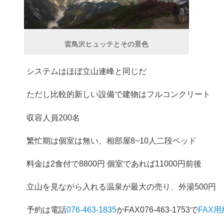
雷鳥沢ヒュッテとその景色
システムはほぼ立山連峰と同じだ
ただし比較的新しい設備で建物はフルコンクリート
収容人員200名
繁忙期は個室は無い、相部屋8~10人二段ベッド
料金は2食付で8800円 個室であれば11000円前後
立山を見ながら入れる温泉が最大の売り、外湯500円
予約は電話
076-463-1835
かFAX076-463-1753で
FAX用