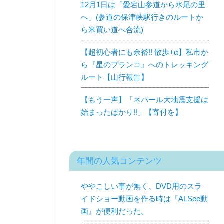
12月1日は「愛宕山参道から水尾の里
へ」(参道の保津峡駅行きのルートか
ら米買い道へ合流)
【超初心者にも余裕!! 散歩+α】私市か
ら『星のブランコ』へのトレッキング
ルート【山行報告】
【もう一声】「ネパール大地震支援は
始まったばかり!!」【寄付を】
年間の人気コンテンツ
ややこしい事が無く、DVD用のスラ
イドショー動画を作る時は『ALSee動
画』が便利だった。