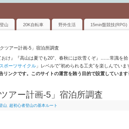
登山
20K自転車
野外生活
15min盤競技(RPG)
クツアー計画-5」宿泊所調査
おけ』『高山は夏でも20°、春秋には吹雪くぞ』……常識を拾
のスポーツサイクル
」レベルで"初められる工夫"を楽しんでいま
は広告リンクです。このサイトの運営を賄う目的で設置しています
ツアー計画-5」宿泊所調査
登山
,
超初心者登山の基本ルート