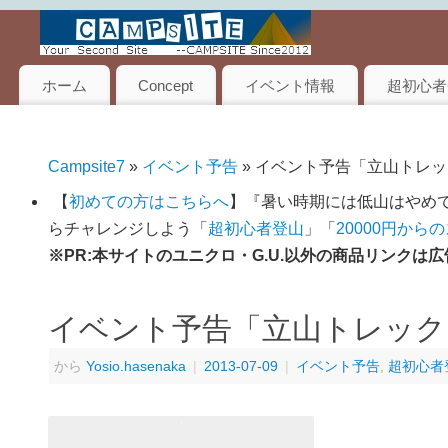
ホーム
Concept
イベント情報
超初心者
Campsite7
»
イベント予告
» イベント予告「立山トレッ
【
初めての方はこちらへ
】『暑い時期には低山はやめて
らチャレンジしよう「
超初心者登山
」「
20000円から
※PR:本サイトのユニクロ・G.U.以外の商品リンク
イベント予告「立山トレック
から
Yosio.hasenaka
|
2013-07-09
|
イベント予告
,
超初心者