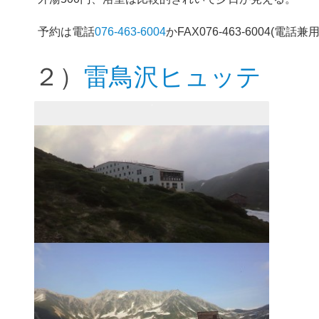
予約は電話
076-463-6004
かFAX076-463-6004(電話兼
２）
雷鳥沢ヒュッテ