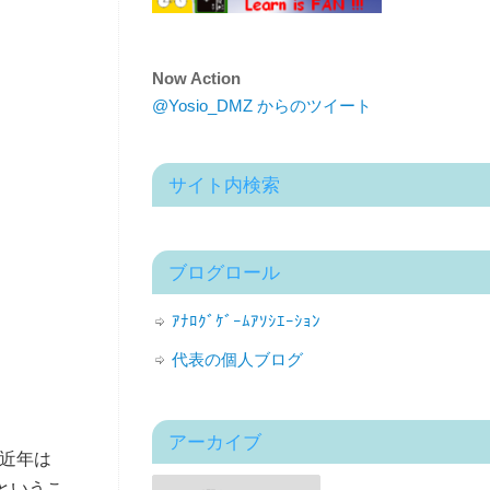
Now Action
@Yosio_DMZ からのツイート
サイト内検索
ブログロール
ｱﾅﾛｸﾞｹﾞｰﾑｱｿｼｴｰｼｮﾝ
代表の個人ブログ
アーカイブ
も近年は
というこ