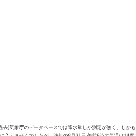
気候 過去)気象庁のデータベースでは降水量しか測定が無く、しか
入りませんでしたが、昨年の8月31日 午前9時の気温は14度