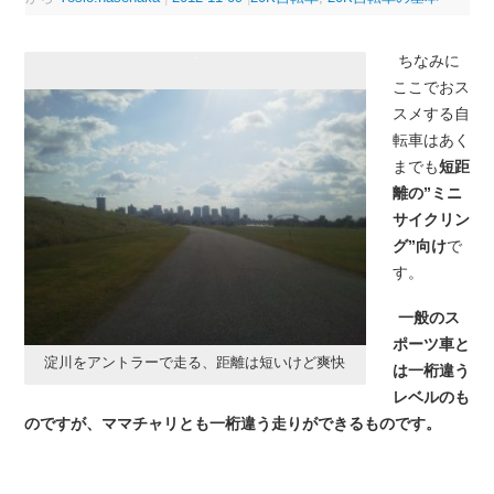
ちなみに
ここでおス
スメする自
転車はあく
までも
短距
離の”ミニ
サイクリン
グ”向け
で
す。
一般のス
ポーツ車と
淀川をアントラーで走る、距離は短いけど爽快
は一桁違う
レベルのも
のですが、ママチャリとも一桁違う走りができるものです。