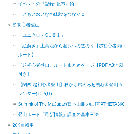
イベントの『記録･配布』術
こどもとおとなの体験をつなぐ会
超初心者登山
「ユニクロ・GU登山」
「絵解き」上高地から涸沢への道のり【超初心者向け
ルート】
『超初心者登山』ルートまとめページ【PDF A3地図
付き】
【関西-超初心者登山】秋から始める超初心者登山カ
レンダー(10-5月)
Summit of The Mt.Japan(日本山脈の山頂)#THETA360
登山ルート「最新情報」調査の基本三法
20K自転車