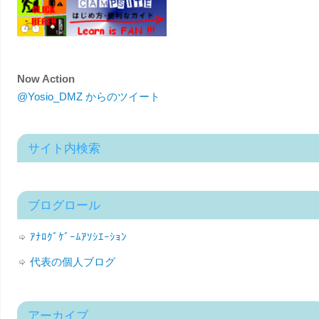
Now Action
@Yosio_DMZ からのツイート
サイト内検索
ブログロール
ｱﾅﾛｸﾞｹﾞｰﾑｱｿｼｴｰｼｮﾝ
代表の個人ブログ
アーカイブ