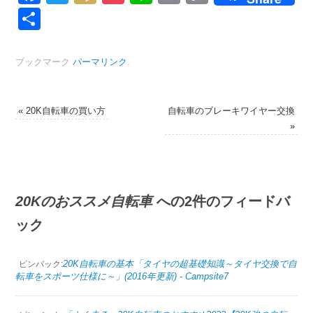
Link
共
有
ブックマーク
パーマリンク
.
«
20K自転車の買い方
自転車のブレーキワイヤー交換
»
20Kのおススメ自転車
への2件のフィードバ
ック
20K自転車の基本「タイヤの超基礎知識～タイヤ交換で自
ピンバック:
転車をスポーツ仕様に～」(2016年更新) - Campsite7