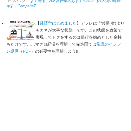
「よく走る」20K自転車のおすすめ2022【20K強の自転
ピンバック:
車】 - Campsite7
【
経済学はじめました
】デフレは「労働(者)より
もカネが大事な状態」です、この状態を政策で
実現してトクをするのは銀行を始めとした金持
ちだけです……マクロ経済を理解して先進国では
常識のインフ
レ誘導（PDF）
の必要性を理解しよう!!