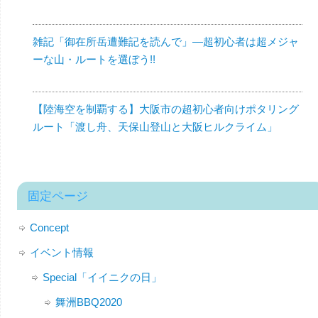
雑記「御在所岳遭難記を読んで」—超初心者は超メジャ
ーな山・ルートを選ぼう!!
【陸海空を制覇する】大阪市の超初心者向けポタリング
ルート「渡し舟、天保山登山と大阪ヒルクライム」
固定ページ
Concept
イベント情報
Special「イイニクの日」
舞洲BBQ2020