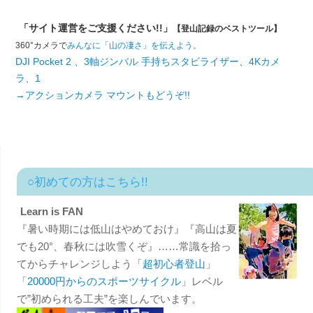
「サイト運営をご支援ください!!」
【登山記録のベストツール】
360°カメラで
みんなに「山の凄さ」を伝えよう。
DJI Pocket 2 、3軸ジンバル 手持ちスタビライザー、4Kカメ
ラ、1
→アクションカメラ マウントもどうぞ!!
○初めての方はこちら!!
Learn is FAN
『暑い時期には低山はやめておけ』『高山は夏
でも20°、春秋には吹雪くぞ』……常識を拾っ
てからチャレンジしよう「
超初心者登山
」
「
20000円からのスポーツサイクル
」レベル
で”初められる工夫”を楽しんでいます。