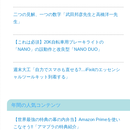
二つの見解、一つの数字「武田邦彦先生と高橋洋一先
生」
【これは必須】20K自転車用ブレーキライトの
「NANO」の誤動作と改良型「NANO DUO」
週末大工「自力でスマホも直せる?…iFixitのエッセンシ
ャルツールキット到着する」
年間の人気コンテンツ
【世界最強の特典の幕の内弁当】Amazon Primeを使い
こなそう!!「アマプラの特典紹介」