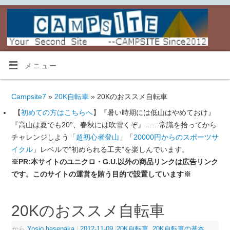
メニュー
Campsite7
»
20K自転車
» 20Kのおススメ自転車
【
初めての方はこちらへ
】『暑い時期には低山はやめておけ』
『高山は夏でも20°、春秋には吹雪くぞ』……常識を拾ってから
チャレンジしよう「
超初心者登山
」「
20000円からのスポーツサ
イクル
」レベルで"初められる工夫"を楽しんでいます。
※PR:本サイトのユニクロ・G.U.以外の商品リンクは広告リンク
です。このサイトの運営を賄う目的で設置しています※
20Kのおススメ自転車
から
Yosio.hasenaka
|
2012-11-09
|
20K自転車
,
20K自転車の基本