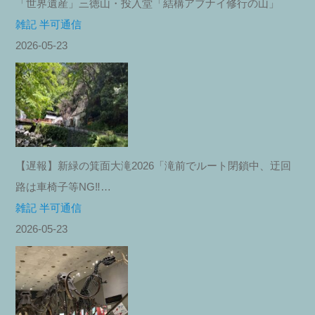
「世界遺産」三徳山・投入堂「結構アブナイ修行の山」
雑記 半可通信
2026-05-23
【遅報】新緑の箕面大滝2026「滝前でルート閉鎖中、迂回
路は車椅子等NG‼︎…
雑記 半可通信
2026-05-23