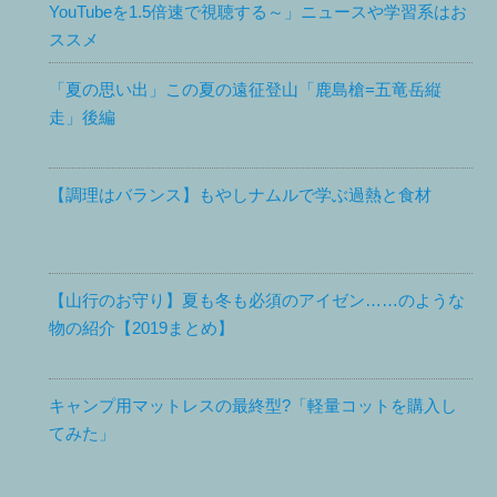
YouTubeを1.5倍速で視聴する～」ニュースや学習系はお
ススメ
「夏の思い出」この夏の遠征登山「鹿島槍=五竜岳縦
走」後編
【調理はバランス】もやしナムルで学ぶ過熱と食材
【山行のお守り】夏も冬も必須のアイゼン……のような
物の紹介【2019まとめ】
キャンプ用マットレスの最終型?「軽量コットを購入し
てみた」