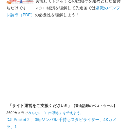
実現してトクをするのは銀行を始めとした金持
ちだけです……マクロ経済を理解して先進国では
常識のインフ
レ誘導（PDF）
の必要性を理解しよう!!
「サイト運営をご支援ください!!」
【登山記録のベストツール】
360°カメラで
みんなに「山の凄さ」を伝えよう。
DJI Pocket 2 、3軸ジンバル 手持ちスタビライザー、4Kカメ
ラ、1