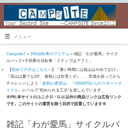
メニュー
Campsite7
»
20K自転車のアイテム
» 雑記「わが愛馬」サイク
ルバッグ+子供乗せ自転車「ステップはアブミ」
【
初めての方はこちらへ
】『暑い時期には低山はやめておけ』
『高山は夏でも20°、春秋には吹雪くぞ』……常識を拾ってから
チャレンジしよう「
超初心者登山
」「
20000円からのスポーツサ
イクル
」レベルで"初められる工夫"を楽しんでいます。
※PR:本サイトのユニクロ・G.U.以外の商品リンクは広告リンク
です。このサイトの運営を賄う目的で設置しています※
雑記「わが愛馬」サイクルバ