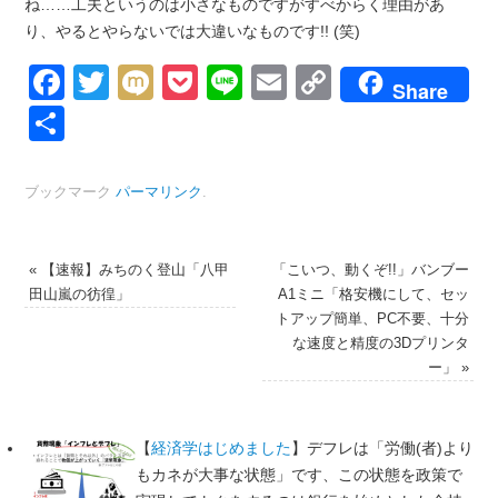
ね……工夫というのは小さなものですがすべからく理由があ
り、やるとやらないでは大違いなものです!! (笑)
Facebook
Twitter
Mixi
Pocket
Line
Email
Copy
Share
Link
共
有
ブックマーク
パーマリンク
.
«
【速報】みちのく登山「八甲
「こいつ、動くぞ!!」バンブー
田山嵐の彷徨」
A1ミニ「格安機にして、セッ
トアップ簡単、PC不要、十分
な速度と精度の3Dプリンタ
ー」
»
【
経済学はじめました
】デフレは「労働(者)より
もカネが大事な状態」です、この状態を政策で