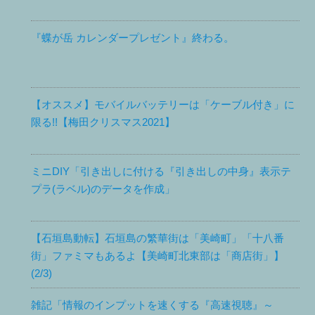
『蝶が岳 カレンダープレゼント』終わる。
【オススメ】モバイルバッテリーは「ケーブル付き」に
限る!!【梅田クリスマス2021】
ミニDIY「引き出しに付ける『引き出しの中身』表示テ
プラ(ラベル)のデータを作成」
【石垣島動転】石垣島の繁華街は「美崎町」「十八番
街」ファミマもあるよ【美崎町北東部は「商店街」】
(2/3)
雑記「情報のインプットを速くする『高速視聴』～