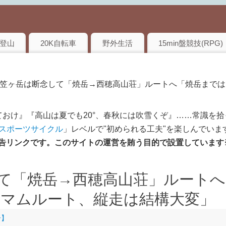
登山
20K自転車
野外生活
15min盤競技(RPG)
】笠ヶ岳は断念して「焼岳→西穂高山荘」ルートへ「焼岳まで
おけ』『高山は夏でも20°、春秋には吹雪くぞ』……常識を拾
のスポーツサイクル
」レベルで"初められる工夫"を楽しんでいま
は広告リンクです。このサイトの運営を賄う目的で設置しています
て「焼岳→西穂高山荘」ルートへ
マムルート、縦走は結構大変」
告】