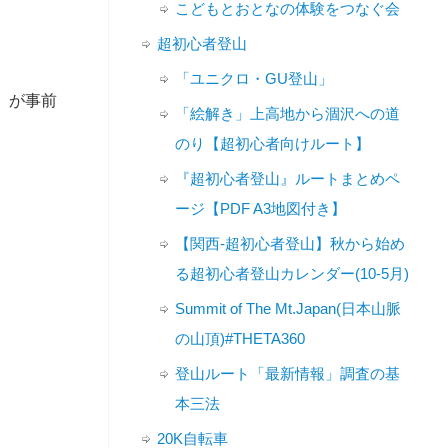
こどもとおとなの体験をつなぐ会
超初心者登山
「ユニクロ・GU登山」
」が事前
「絵解き」上高地から涸沢への道
のり【超初心者向けルート】
『超初心者登山』ルートまとめペ
ージ【PDF A3地図付き】
【関西-超初心者登山】秋から始め
る超初心者登山カレンダー(10-5月)
Summit of The Mt.Japan(日本山脈
の山頂)#THETA360
登山ルート「最新情報」調査の基
本三法
20K自転車