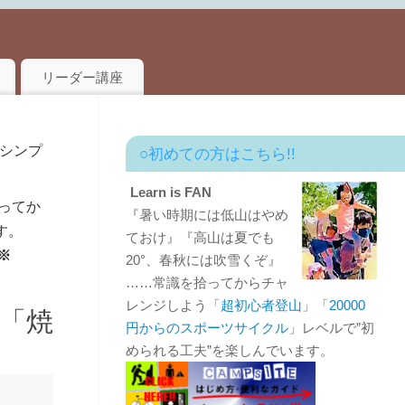
リーダー講座
はシンプ
○初めての方はこちら!!
Learn is FAN
ってか
『暑い時期には低山はやめ
す。
ておけ』『高山は夏でも
※
20°、春秋には吹雪くぞ』
……常識を拾ってからチャ
レンジしよう「
超初心者登山
」「
20000
「焼
円からのスポーツサイクル
」レベルで”初
められる工夫”を楽しんでいます。