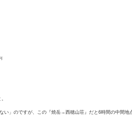
利
と。
ない」のですが、この『焼岳→西穂山荘』だと6時間の中間地