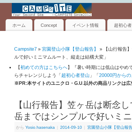
ホーム
Concept
イベント情報
超初心者
Campsite7
»
宮園登山小隊【登山報告】
» 【山行報告
ルで好いミニマムルート、縦走は結構大変」
【
初めての方はこちらへ
】『暑い時期には低山はやめて
らチャレンジしよう「
超初心者登山
」「
20000円から
※PR:本サイトのユニクロ・G.U.以外の商品リンク
【山行報告】笠ヶ岳は断念し
岳まではシンプルで好いミニ
から
Yosio.hasenaka
|
2014-09-10
|
宮園登山小隊【登山報