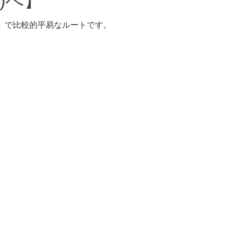
)へ】
」
で比較的平易なルートです。