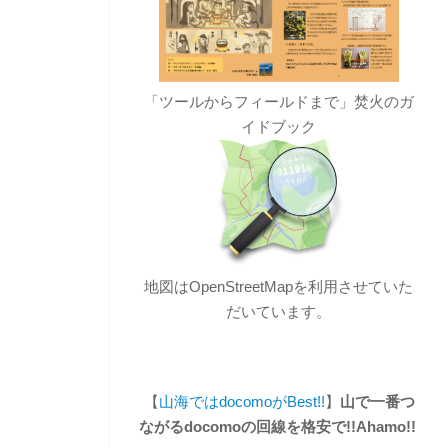
「ツールからフィールドまで」焚火のガ
イドブック
地図はOpenStreetMapを利用させていた
だいています。
【
山海ではdocomoがBest!!
】
山で一番つ
ながるdocomoの回線を格安で!!Ahamo!!