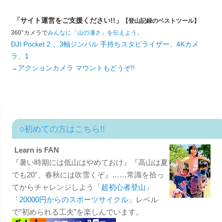
「サイト運営をご支援ください!!」
【登山記録のベストツール】
360°カメラで
みんなに「山の凄さ」を伝えよう。
DJI Pocket 2 、3軸ジンバル 手持ちスタビライザー、4Kカメ
ラ、1
→アクションカメラ マウントもどうぞ!!
○初めての方はこちら!!
Learn is FAN
『暑い時期には低山はやめておけ』『高山は夏
でも20°、春秋には吹雪くぞ』……常識を拾っ
てからチャレンジしよう「
超初心者登山
」
「
20000円からのスポーツサイクル
」レベル
で”初められる工夫”を楽しんでいます。