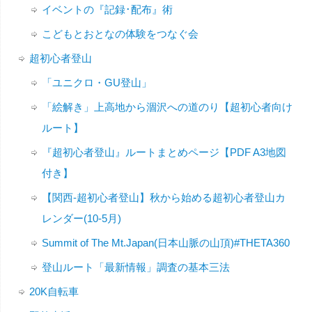
イベントの『記録･配布』術
こどもとおとなの体験をつなぐ会
超初心者登山
「ユニクロ・GU登山」
「絵解き」上高地から涸沢への道のり【超初心者向け
ルート】
『超初心者登山』ルートまとめページ【PDF A3地図
付き】
【関西-超初心者登山】秋から始める超初心者登山カ
レンダー(10-5月)
Summit of The Mt.Japan(日本山脈の山頂)#THETA360
登山ルート「最新情報」調査の基本三法
20K自転車