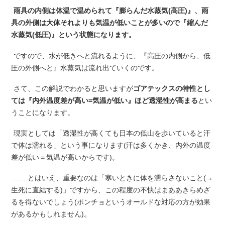
雨具の内側は体温で温められて『膨らんだ水蒸気(高圧)』、雨
具の外側は大体それよりも気温が低いことが多いので『縮んだ
水蒸気(低圧)』という状態になります。
ですので、水が低きへと流れるように、『高圧の内側から、低
圧の外側へと』水蒸気は流れ出ていくのです。
さて、この解説でわかると思いますが
ゴアテックスの特性とし
ては『内外温度差が高い=気温が低い』ほど透湿性が高まる
とい
うことになります。
現実としては「透湿性が高くても日本の低山を歩いていると汗
で体は濡れる」という事になります(汗は多くかき、内外の温度
差が低い＝気温が高いからです)。
……とはいえ、重要なのは「寒いときに体を濡らさないこと(→
生死に直結する)」ですから、この程度の不快はまああきらめざ
るを得ないでしょう(ポンチョというオールドな対応の方が効果
があるかもしれません)。