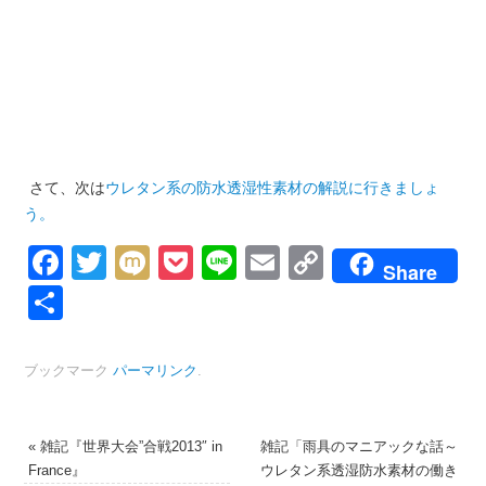
さて、次は
ウレタン系の防水透湿性素材の解説に行きましょ
う。
Facebook
Twitter
Mixi
Pocket
Line
Email
Copy
Share
Link
共
有
ブックマーク
パーマリンク
.
«
雑記『世界大会”合戦2013″ in
雑記「雨具のマニアックな話～
France』
ウレタン系透湿防水素材の働き