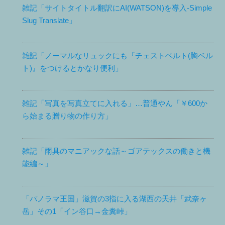
雑記「サイトタイトル翻訳にAI(WATSON)を導入-Simple
Slug Translate」
雑記「ノーマルなリュックにも『チェストベルト(胸ベル
ト)』をつけるとかなり便利」
雑記「写真を写真立てに入れる」…普通やん「￥600か
ら始まる贈り物の作り方」
雑記「雨具のマニアックな話～ゴアテックスの働きと機
能編～」
「パノラマ王国」滋賀の3指に入る湖西の天井「武奈ヶ
岳」その1「イン谷口→金糞峠」