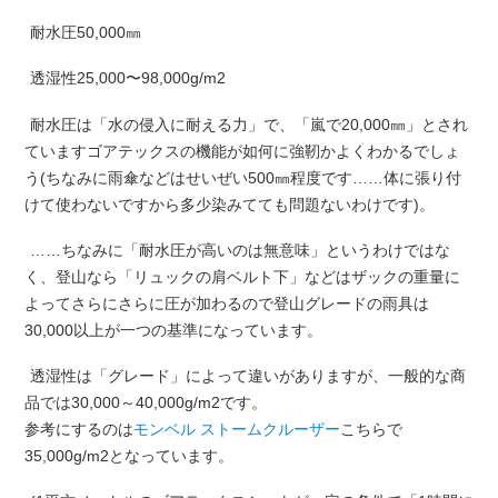
耐水圧50,000㎜
透湿性25,000〜98,000g/m2
耐水圧は「水の侵入に耐える力」で、「嵐で20,000㎜」とされ
ていますゴアテックスの機能が如何に強靭かよくわかるでしょ
う(ちなみに雨傘などはせいぜい500㎜程度です……体に張り付
けて使わないですから多少染みてても問題ないわけです)。
……ちなみに「耐水圧が高いのは無意味」というわけではな
く、登山なら「リュックの肩ベルト下」などはザックの重量に
よってさらにさらに圧が加わるので登山グレードの雨具は
30,000以上が一つの基準になっています。
透湿性は「グレード」によって違いがありますが、一般的な商
品では30,000～40,000g/m2です。
参考にするのは
モンベル ストームクルーザー
こちらで
35,000g/m2となっています。