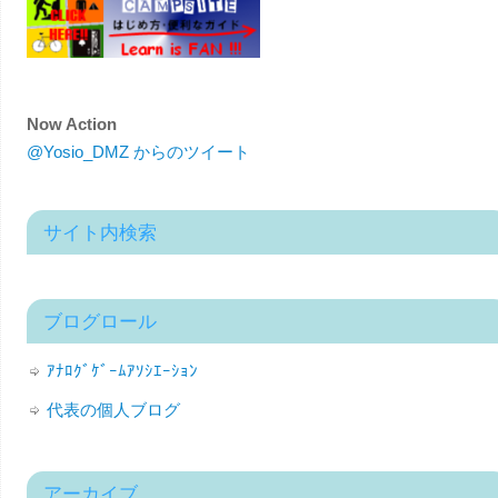
Now Action
@Yosio_DMZ からのツイート
サイト内検索
ブログロール
ｱﾅﾛｸﾞｹﾞｰﾑｱｿｼｴｰｼｮﾝ
代表の個人ブログ
アーカイブ