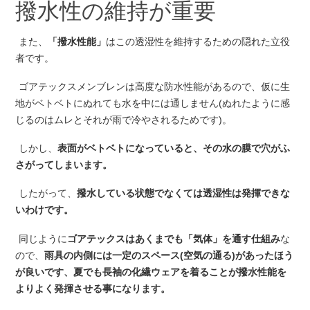
撥水性の維持が重要
また、
「撥水性能」
はこの透湿性を維持するための隠れた立役
者です。
ゴアテックスメンブレンは高度な防水性能があるので、仮に生
地がベトベトにぬれても水を中には通しません(ぬれたように感
じるのはムレとそれが雨で冷やされるためです)。
しかし、
表面がベトベトになっていると、その水の膜で穴がふ
さがってしまいます。
したがって、
撥水している状態でなくては透湿性は発揮できな
いわけです。
同じように
ゴアテックスはあくまでも「気体」を通す仕組み
な
ので、
雨具の内側には一定のスペース(空気の通る)があったほう
が良いです、夏でも長袖の化繊ウェアを着ることが撥水性能を
よりよく発揮させる事になります。