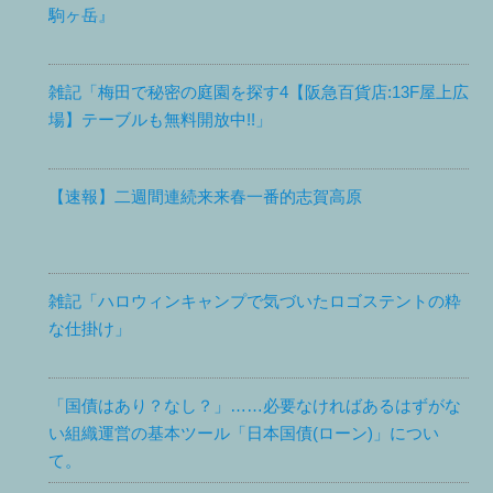
駒ヶ岳』
雑記「梅田で秘密の庭園を探す4【阪急百貨店:13F屋上広
場】テーブルも無料開放中!!」
【速報】二週間連続来来春一番的志賀高原
雑記「ハロウィンキャンプで気づいたロゴステントの粋
な仕掛け」
「国債はあり？なし？」……必要なければあるはずがな
い組織運営の基本ツール「日本国債(ローン)」につい
て。