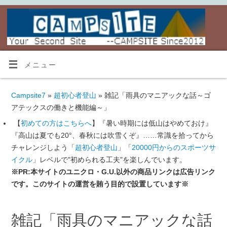
メニュー
Campsite7
»
超初心者登山
» 雑記「雨具のマニアックな話～ゴ
アテックスの働きと機能編～」
【
初めての方はこちらへ
】『暑い時期には低山はやめておけ』
『高山は夏でも20°、春秋には吹雪くぞ』……常識を拾ってから
チャレンジしよう「
超初心者登山
」「
20000円からのスポーツサ
イクル
」レベルで"初められる工夫"を楽しんでいます。
※PR:本サイトのユニクロ・G.U.以外の商品リンクは広告リンク
です。このサイトの運営を賄う目的で設置しています※
雑記「雨具のマニアックな話