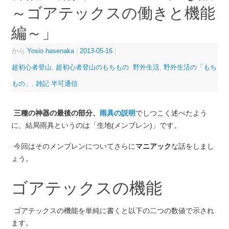
～ゴアテックスの働きと機能
編～」
から
Yosio.hasenaka
|
2013-05-16
|
超初心者登山
,
超初心者登山のもちもの
,
野外生活
,
野外生活の「もち
もの」
,
雑記 半可通信
三種の神器の最後の部分、
雨具の説明
でしつこく述べたよう
に、結局雨具というのは「生地(メンブレン)」です。
今回はそのメンブレンについてさらに
マニアック
な話をしまし
ょう。
ゴアテックスの機能
ゴアテックスの機能を単純に書くと以下の二つの数値で示され
ます。