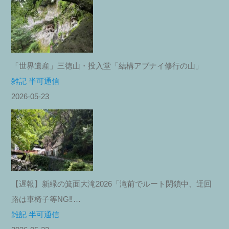
「世界遺産」三徳山・投入堂「結構アブナイ修行の山」
雑記 半可通信
2026-05-23
【遅報】新緑の箕面大滝2026「滝前でルート閉鎖中、迂回
路は車椅子等NG‼︎…
雑記 半可通信