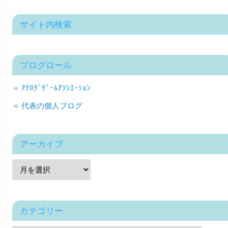
サイト内検索
ブログロール
ｱﾅﾛｸﾞｹﾞｰﾑｱｿｼｴｰｼｮﾝ
代表の個人ブログ
アーカイブ
カテゴリー