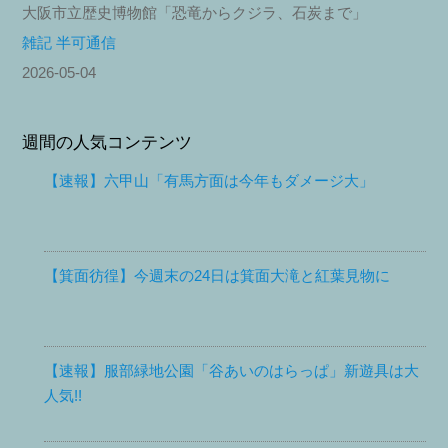
大阪市立歴史博物館「恐竜からクジラ、石炭まで」
雑記 半可通信
2026-05-04
週間の人気コンテンツ
【速報】六甲山「有馬方面は今年もダメージ大」
【箕面彷徨】今週末の24日は箕面大滝と紅葉見物に
【速報】服部緑地公園「谷あいのはらっぱ」新遊具は大
人気!!