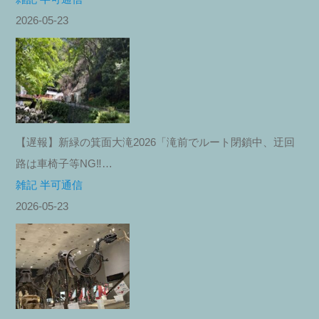
2026-05-23
【遅報】新緑の箕面大滝2026「滝前でルート閉鎖中、迂回
路は車椅子等NG‼︎…
雑記 半可通信
2026-05-23