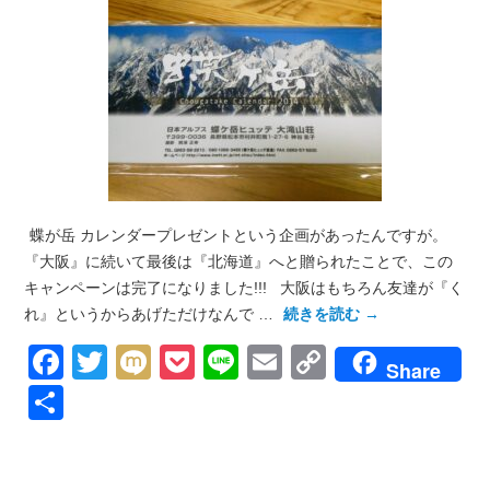
蝶が岳 カレンダープレゼントという企画があったんですが。
『大阪』に続いて最後は『北海道』へと贈られたことで、この
キャンペーンは完了になりました!!! 大阪はもちろん友達が『く
れ』というからあげただけなんで …
続きを読む
→
Facebook
Twitter
Mixi
Pocket
Line
Email
Copy
Share
Link
共
有