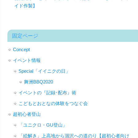
イド作製】
固定ページ
Concept
イベント情報
Special「イイニクの日」
舞洲BBQ2020
イベントの『記録･配布』術
こどもとおとなの体験をつなぐ会
超初心者登山
「ユニクロ・GU登山」
「絵解き」上高地から涸沢への道のり【超初心者向け