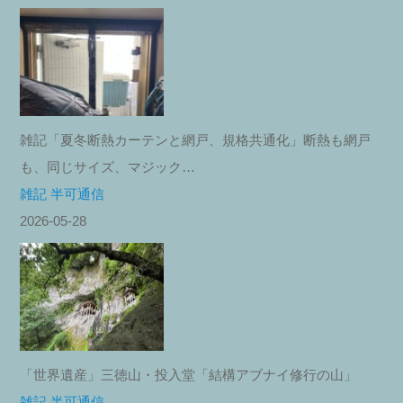
雑記「夏冬断熱カーテンと網戸、規格共通化」断熱も網戸
も、同じサイズ、マジック…
雑記 半可通信
2026-05-28
「世界遺産」三徳山・投入堂「結構アブナイ修行の山」
雑記 半可通信