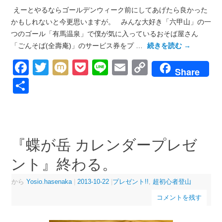
えーとやるならゴールデンウィーク前にしてあげたら良かった
かもしれないと今更思いますが。 みんな大好き「六甲山」の一
つのゴール「有馬温泉」で僕が気に入っているおそば屋さん
「ごんそば(全壽庵)」のサービス券をプ …
続きを読む
→
Facebook
Twitter
Mixi
Pocket
Line
Email
Copy
Share
Link
共
有
『蝶が岳 カレンダープレゼ
ント』終わる。
から
Yosio.hasenaka
|
2013-10-22
|
プレゼント!!
,
超初心者登山
コメントを残す