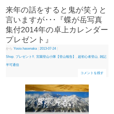
来年の話をすると鬼が笑うと
言いますが･･･『蝶が岳写真
集付2014年の卓上カレンダー
プレゼント』
から
Yosio.hasenaka
|
2013-07-24
|
Shop
,
プレゼント!!
,
宮園登山小隊【登山報告】
,
超初心者登山
,
雑記
半可通信
コメントを残す