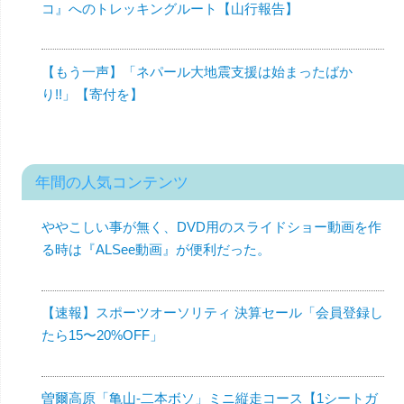
コ』へのトレッキングルート【山行報告】
【もう一声】「ネパール大地震支援は始まったばか
り!!」【寄付を】
年間の人気コンテンツ
ややこしい事が無く、DVD用のスライドショー動画を作
る時は『ALSee動画』が便利だった。
【速報】スポーツオーソリティ 決算セール「会員登録し
たら15〜20%OFF」
曽爾高原「亀山-二本ボソ」ミニ縦走コース【1シートガ