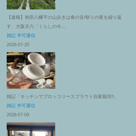
【速報】秋田八幡平の山歩きは春の音/祭りの夜を繰り返
す、大阪天六「くらしの今…
雑記 半可通信
2026-07-20
雑記「キッチンでブロッコリースプラウト自家栽培!!」
雑記 半可通信
2026-07-09