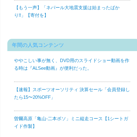
【もう一声】「ネパール大地震支援は始まったばか
り!!」【寄付を】
年間の人気コンテンツ
ややこしい事が無く、DVD用のスライドショー動画を作
る時は『ALSee動画』が便利だった。
【速報】スポーツオーソリティ 決算セール「会員登録し
たら15〜20%OFF」
曽爾高原「亀山-二本ボソ」ミニ縦走コース【1シートガ
イド作製】