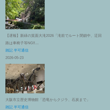
【遅報】新緑の箕面大滝2026「滝前でルート閉鎖中、迂回
路は車椅子等NG‼︎…
雑記 半可通信
2026-05-23
大阪市立歴史博物館「恐竜からクジラ、石炭まで」
雑記 半可通信