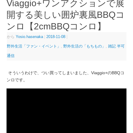
Viaggio+ワンアクションで展
開する美しい囲炉裏風BBQコ
ンロ【2cmBBQコンロ】
から
Yosio.hasenaka
|
2018-11-08
|
野外生活「ファン・イベント」
,
野外生活の「もちもの」
,
雑記 半可
通信
そういうわけで、つい買ってしまいました、Viaggio+のBBQコ
ンロです。