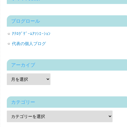
ブログロール
ｱﾅﾛｸﾞｹﾞｰﾑｱｿｼｴｰｼｮﾝ
代表の個人ブログ
アーカイブ
カテゴリー