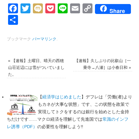
Facebook
Twitter
Mixi
Pocket
Line
Email
Copy
Share
Link
共
有
ブックマーク
パーマリンク
.
«
【速報】土曜日、晴天の西穂
【速報】久しぶりの比叡山［一
山荘近辺には雪がついていまし
乗寺→八瀬］は小春日和
»
た。
【
経済学はじめました
】デフレは「労働(者)より
もカネが大事な状態」です、この状態を政策で
実現してトクをするのは銀行を始めとした金持
ちだけです……マクロ経済を理解して先進国では
常識のインフ
レ誘導（PDF）
の必要性を理解しよう!!