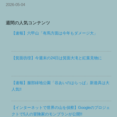
2026-05-04
週間の人気コンテンツ
【速報】六甲山「有馬方面は今年もダメージ大」
【箕面彷徨】今週末の24日は箕面大滝と紅葉見物に
【速報】服部緑地公園「谷あいのはらっぱ」新遊具は大
人気!!
【インターネットで世界の山を偵察】Googleのプロジェ
クトで5人の冒険家のモンブランが公開!!