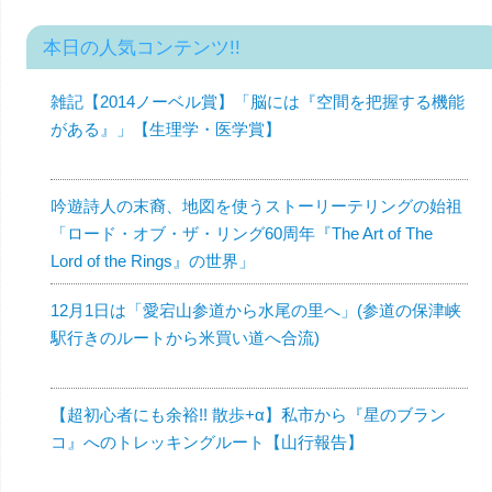
本日の人気コンテンツ!!
雑記【2014ノーベル賞】「脳には『空間を把握する機能
がある』」【生理学・医学賞】
吟遊詩人の末裔、地図を使うストーリーテリングの始祖
「ロード・オブ・ザ・リング60周年『The Art of The
Lord of the Rings』の世界」
12月1日は「愛宕山参道から水尾の里へ」(参道の保津峡
駅行きのルートから米買い道へ合流)
【超初心者にも余裕!! 散歩+α】私市から『星のブラン
コ』へのトレッキングルート【山行報告】