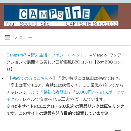
メニュー
Campsite7
»
野外生活「ファン・イベント」
» Viaggio+ワンア
クションで展開する美しい囲炉裏風BBQコンロ【2cmBBQコン
ロ】
【
初めての方はこちらへ
】『暑い時期には低山はやめておけ』
『高山は夏でも20°、春秋には吹雪くぞ』……常識を拾ってから
チャレンジしよう「
超初心者登山
」「
20000円からのスポーツサ
イクル
」レベルで"初められる工夫"を楽しんでいます。
※PR:本サイトのユニクロ・G.U.以外の商品リンクは広告リンク
です。このサイトの運営を賄う目的で設置しています※