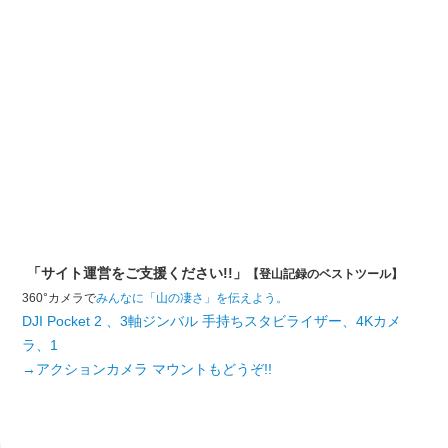
「サイト運営をご支援ください!!」
【登山記録のベストツール】
360°カメラで
みんなに「山の凄さ」を伝えよう。
DJI Pocket 2 、3軸ジンバル 手持ちスタビライザー、4Kカメ
ラ、1
→アクションカメラ マウントもどうぞ!!