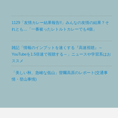
1129「友情カレー結果報告!!」みんなの友情の結果？そ
れとも…「一番被ったレトルトカレーでも4個」
雑記「情報のインプットを速くする『高速視聴』～
YouTubeを1.5倍速で視聴する～」ニュースや学習系はお
ススメ
「美しい秋、急峻な低山」曽爾高原のレポート(交通事
情・登山事情)