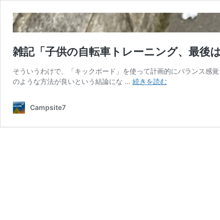
雑記「子供の自転車トレーニング、最後
そういうわけで、「キックボード」を使って計画的にバランス感覚
雑
のような方法が良いという結論にな …
続きを読む
記
「子
Campsite7
供
の
自
転
車
ト
レ
ー
ニ
ン
グ、