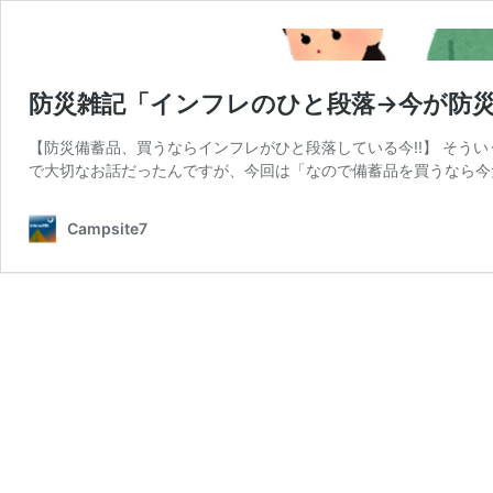
防災雑記「インフレのひと段落→今が防災
【防災備蓄品、買うならインフレがひと段落している今!!】 そう
で大切なお話だったんですが、今回は「なので備蓄品を買うなら今
Campsite7